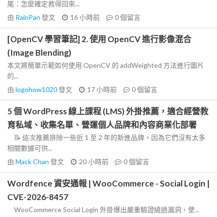
尾：怎麼確定救得回來...
由
RainPan
發文
16 小時前
0
個留言
[OpenCV 學習筆記] 2. 使用 OpenCV 進行影像混合
(Image Blending)
本文將簡單示範如何使用 OpenCV 的 addWeighted 方法進行圖片
的...
由
logohow1020
發文
17 小時前
0
個留言
5 個 WordPress 線上課程 (LMS) 外掛推薦，適合經營教
育私域、收集名單、營運個人品牌和內容商業化部署
📝 這次推薦排除一些近 1 至 2 年的新進品牌，因為它們沒有太多
相關數據可供...
由
Mack Chan
發文
20 小時前
0
個留言
Wordfence 資安通報 | WooCommerce - Social Login |
CVE-2026-8457
WooCommerce Social Login 外掛爆出嚴重驗證繞過漏洞，使...