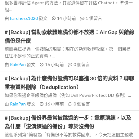
很多團隊評估 Agent 的方法，其實還停留在評估 Chatbot。 準備一
組...
由
hardness1020
發文
14 小時前
1
個留言
# [Backup] 當勒索軟體連備份都不放過：Air Gap 與離線
備份是什麼
前面幾篇提過一個殘酷的現實：現在的勒索軟體攻擊，第一個目標
往往不是你的正式資料，...
由
RainPan
發文
16 小時前
0
個留言
# [Backup] 為什麼備份設備可以塞進 30 倍的資料？聊聊
重複資料刪除（Deduplication）
如果你看過企業級備份設備（例如 Dell PowerProtect DD 系列）...
由
RainPan
發文
16 小時前
0
個留言
# [Backup] 備份界最常被跳過的一步：還原演練，以及
為什麼「沒演練過的備份」等於沒備份
這個系列第4篇聊過「有備份不等於救得回來」，今天把這個主題收