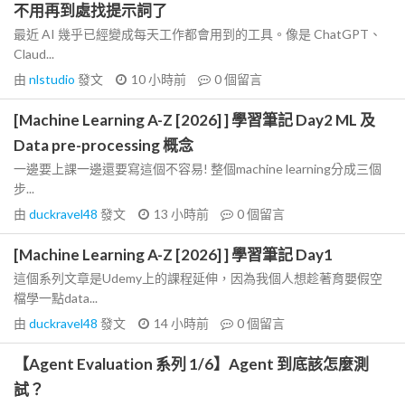
不用再到處找提示詞了
最近 AI 幾乎已經變成每天工作都會用到的工具。像是 ChatGPT、
Claud...
由
nlstudio
發文
10 小時前
0
個留言
[Machine Learning A-Z [2026] ] 學習筆記 Day2 ML 及
Data pre-processing 概念
一邊要上課一邊還要寫這個不容易! 整個machine learning分成三個
步...
由
duckravel48
發文
13 小時前
0
個留言
[Machine Learning A-Z [2026] ] 學習筆記 Day1
這個系列文章是Udemy上的課程延伸，因為我個人想趁著育嬰假空
檔學一點data...
由
duckravel48
發文
14 小時前
0
個留言
【Agent Evaluation 系列 1/6】Agent 到底該怎麼測
試？