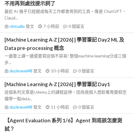
不用再到處找提示詞了
最近 AI 幾乎已經變成每天工作都會用到的工具。像是 ChatGPT、
Claud...
由
nlstudio
發文
7 小時前
0
個留言
[Machine Learning A-Z [2026] ] 學習筆記 Day2 ML 及
Data pre-processing 概念
一邊要上課一邊還要寫這個不容易! 整個machine learning分成三個
步...
由
duckravel48
發文
10 小時前
0
個留言
[Machine Learning A-Z [2026] ] 學習筆記 Day1
這個系列文章是Udemy上的課程延伸，因為我個人想趁著育嬰假空
檔學一點data...
由
duckravel48
發文
11 小時前
0
個留言
【Agent Evaluation 系列 1/6】Agent 到底該怎麼測
試？