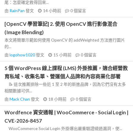
尾：怎麼確定救得回來...
由
RainPan
發文
14 小時前
0
個留言
[OpenCV 學習筆記] 2. 使用 OpenCV 進行影像混合
(Image Blending)
本文將簡單示範如何使用 OpenCV 的 addWeighted 方法進行圖片
的...
由
logohow1020
發文
15 小時前
0
個留言
5 個 WordPress 線上課程 (LMS) 外掛推薦，適合經營教
育私域、收集名單、營運個人品牌和內容商業化部署
📝 這次推薦排除一些近 1 至 2 年的新進品牌，因為它們沒有太多
相關數據可供...
由
Mack Chan
發文
18 小時前
0
個留言
Wordfence 資安通報 | WooCommerce - Social Login |
CVE-2026-8457
WooCommerce Social Login 外掛爆出嚴重驗證繞過漏洞，使...