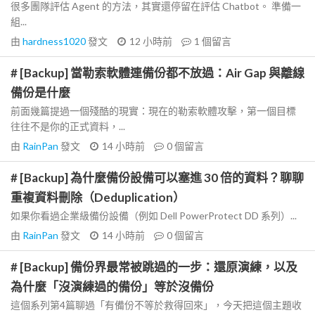
很多團隊評估 Agent 的方法，其實還停留在評估 Chatbot。 準備一
組...
由
hardness1020
發文
12 小時前
1
個留言
# [Backup] 當勒索軟體連備份都不放過：Air Gap 與離線
備份是什麼
前面幾篇提過一個殘酷的現實：現在的勒索軟體攻擊，第一個目標
往往不是你的正式資料，...
由
RainPan
發文
14 小時前
0
個留言
# [Backup] 為什麼備份設備可以塞進 30 倍的資料？聊聊
重複資料刪除（Deduplication）
如果你看過企業級備份設備（例如 Dell PowerProtect DD 系列）...
由
RainPan
發文
14 小時前
0
個留言
# [Backup] 備份界最常被跳過的一步：還原演練，以及
為什麼「沒演練過的備份」等於沒備份
這個系列第4篇聊過「有備份不等於救得回來」，今天把這個主題收