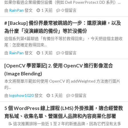
如果你看過企業級備份設備（例如 Dell PowerProtect DD 系列）...
由
RainPan
發文
1 天前
0
個留言
# [Backup] 備份界最常被跳過的一步：還原演練，以及
為什麼「沒演練過的備份」等於沒備份
這個系列第4篇聊過「有備份不等於救得回來」，今天把這個主題收
尾：怎麼確定救得回來...
由
RainPan
發文
1 天前
0
個留言
[OpenCV 學習筆記] 2. 使用 OpenCV 進行影像混合
(Image Blending)
本文將簡單示範如何使用 OpenCV 的 addWeighted 方法進行圖片
的...
由
logohow1020
發文
1 天前
0
個留言
5 個 WordPress 線上課程 (LMS) 外掛推薦，適合經營教
育私域、收集名單、營運個人品牌和內容商業化部署
📝 這次推薦排除一些近 1 至 2 年的新進品牌，因為它們沒有太多