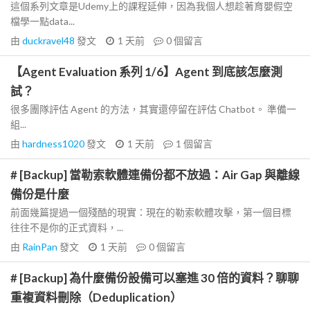
這個系列文章是Udemy上的課程延伸，因為我個人想趁著育嬰假空
檔學一點data...
由
duckravel48
發文
1 天前
0
個留言
【Agent Evaluation 系列 1/6】Agent 到底該怎麼測
試？
很多團隊評估 Agent 的方法，其實還停留在評估 Chatbot。 準備一
組...
由
hardness1020
發文
1 天前
1
個留言
# [Backup] 當勒索軟體連備份都不放過：Air Gap 與離線
備份是什麼
前面幾篇提過一個殘酷的現實：現在的勒索軟體攻擊，第一個目標
往往不是你的正式資料，...
由
RainPan
發文
1 天前
0
個留言
# [Backup] 為什麼備份設備可以塞進 30 倍的資料？聊聊
重複資料刪除（Deduplication）