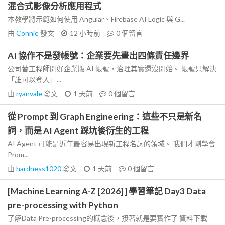
混合式影像分析應用程式
本教學將示範如何使用 Angular、Firebase AI Logic 與 G...
由
Connie
發文
12 小時前
0
個留言
AI 協作不是發帳號：企業要先畫出四條責任邊界
公司替工程師開好企業版 AI 帳號，治理其實還沒開始。 帳號只解決
「誰可以登入」...
由
ryanvale
發文
1 天前
0
個留言
從 Prompt 到 Graph Engineering：這些不只是新名
詞，而是 AI Agent 踩坑後衍生的工程
AI Agent 可能是近年最容易出現新工程名詞的領域。 我們才剛學會
Prom...
由
hardness1020
發文
1 天前
0
個留言
[Machine Learning A-Z [2026] ] 學習筆記 Day3 Data
pre-processing with Python
了解Data Pre-processing的概念後，接著就是要實作了 資料下載