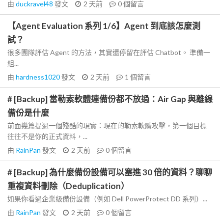
由
duckravel48
發文
2 天前
0
個留言
【Agent Evaluation 系列 1/6】Agent 到底該怎麼測
試？
很多團隊評估 Agent 的方法，其實還停留在評估 Chatbot。 準備一
組...
由
hardness1020
發文
2 天前
1
個留言
# [Backup] 當勒索軟體連備份都不放過：Air Gap 與離線
備份是什麼
前面幾篇提過一個殘酷的現實：現在的勒索軟體攻擊，第一個目標
往往不是你的正式資料，...
由
RainPan
發文
2 天前
0
個留言
# [Backup] 為什麼備份設備可以塞進 30 倍的資料？聊聊
重複資料刪除（Deduplication）
如果你看過企業級備份設備（例如 Dell PowerProtect DD 系列）...
由
RainPan
發文
2 天前
0
個留言