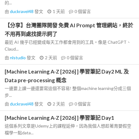
的...
由
duckravel48
發文
1 天前
0
個留言
【分享】台灣團隊開發 免費 AI Prompt 管理網站，終於
不用再到處找提示詞了
最近 AI 幾乎已經變成每天工作都會用到的工具。像是 ChatGPT、
Claud...
由
nlstudio
發文
2 天前
0
個留言
[Machine Learning A-Z [2026] ] 學習筆記 Day2 ML 及
Data pre-processing 概念
一邊要上課一邊還要寫這個不容易! 整個machine learning分成三個
步...
由
duckravel48
發文
2 天前
0
個留言
[Machine Learning A-Z [2026] ] 學習筆記 Day1
這個系列文章是Udemy上的課程延伸，因為我個人想趁著育嬰假空
檔學一點data...