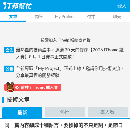
登入
文章
問答
My Project
徵才
聊天
按讚加入 iThelp 粉絲團追蹤
最熱血的技術盛事，連續 30 天的修煉【2026 iThome 鐵
公告
人賽】8 月 1 日賽事正式開啟！
全新專區「My Project」正式上線！邀請你用技術交流，
公告
分享最真實的開發經驗
前往 iThome鐵人賽
技術文章
熱門
鐵人賽
最新
同一篇內容翻成十種語言，要換掉的不只是詞，是節日