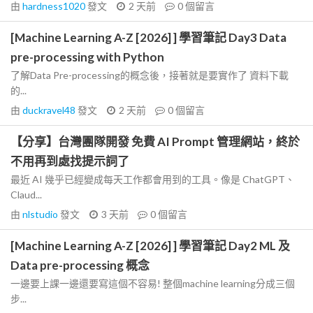
由
hardness1020
發文
2 天前
0
個留言
[Machine Learning A-Z [2026] ] 學習筆記 Day3 Data
pre-processing with Python
了解Data Pre-processing的概念後，接著就是要實作了 資料下載
的...
由
duckravel48
發文
2 天前
0
個留言
【分享】台灣團隊開發 免費 AI Prompt 管理網站，終於
不用再到處找提示詞了
最近 AI 幾乎已經變成每天工作都會用到的工具。像是 ChatGPT、
Claud...
由
nlstudio
發文
3 天前
0
個留言
[Machine Learning A-Z [2026] ] 學習筆記 Day2 ML 及
Data pre-processing 概念
一邊要上課一邊還要寫這個不容易! 整個machine learning分成三個
步...