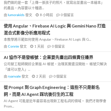
我們做的是一套「上傳一張孩子的照片，就寫出並畫出一本繪本」
的產品，內容要以十種語...
由
lumorakids
發文
8 小時前
0
個留言
使用 Angular、Firebase AI Logic 與 Gemini Nano 打造
混合式影像分析應用程式
本教學將示範如何使用 Angular、Firebase AI Logic 與 G...
由
Connie
發文
1 天前
0
個留言
AI 協作不是發帳號：企業要先畫出四條責任邊界
公司替工程師開好企業版 AI 帳號，治理其實還沒開始。 帳號只解決
「誰可以登入」...
由
ryanvale
發文
2 天前
0
個留言
從 Prompt 到 Graph Engineering：這些不只是新名
詞，而是 AI Agent 踩坑後衍生的工程
AI Agent 可能是近年最容易出現新工程名詞的領域。 我們才剛學會
Prom...