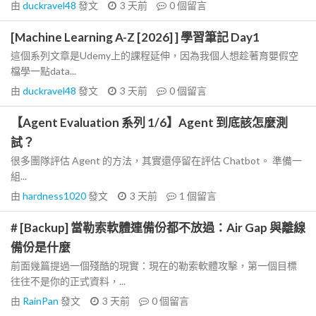
由
duckravel48
發文
3 天前
0
個留言
[Machine Learning A-Z [2026] ] 學習筆記 Day1
這個系列文章是Udemy上的課程延伸，因為我個人想趁著育嬰假空
檔學一點data...
由
duckravel48
發文
3 天前
0
個留言
【Agent Evaluation 系列 1/6】Agent 到底該怎麼測
試？
很多團隊評估 Agent 的方法，其實還停留在評估 Chatbot。 準備一
組...
由
hardness1020
發文
3 天前
1
個留言
# [Backup] 當勒索軟體連備份都不放過：Air Gap 與離線
備份是什麼
前面幾篇提過一個殘酷的現實：現在的勒索軟體攻擊，第一個目標
往往不是你的正式資料，...
由
RainPan
發文
3 天前
0
個留言