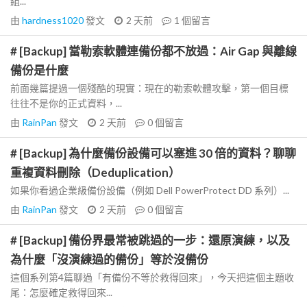
組...
由
hardness1020
發文
2 天前
1
個留言
# [Backup] 當勒索軟體連備份都不放過：Air Gap 與離線
備份是什麼
前面幾篇提過一個殘酷的現實：現在的勒索軟體攻擊，第一個目標
往往不是你的正式資料，...
由
RainPan
發文
2 天前
0
個留言
# [Backup] 為什麼備份設備可以塞進 30 倍的資料？聊聊
重複資料刪除（Deduplication）
如果你看過企業級備份設備（例如 Dell PowerProtect DD 系列）...
由
RainPan
發文
2 天前
0
個留言
# [Backup] 備份界最常被跳過的一步：還原演練，以及
為什麼「沒演練過的備份」等於沒備份
這個系列第4篇聊過「有備份不等於救得回來」，今天把這個主題收
尾：怎麼確定救得回來...