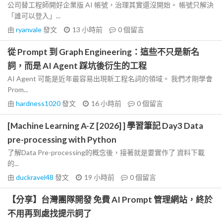
公司替工程師開好企業版 AI 帳號，治理其實還沒開始。 帳號只解決
「誰可以登入」...
由
ryanvale
發文
13 小時前
0
個留言
從 Prompt 到 Graph Engineering：這些不只是新名
詞，而是 AI Agent 踩坑後衍生的工程
AI Agent 可能是近年最容易出現新工程名詞的領域。 我們才剛學會
Prom...
由
hardness1020
發文
16 小時前
0
個留言
[Machine Learning A-Z [2026] ] 學習筆記 Day3 Data
pre-processing with Python
了解Data Pre-processing的概念後，接著就是要實作了 資料下載
的...
由
duckravel48
發文
19 小時前
0
個留言
【分享】台灣團隊開發 免費 AI Prompt 管理網站，終於
不用再到處找提示詞了