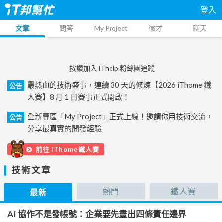
登入
文章
問答
My Project
徵才
聊天
按讚加入 iThelp 粉絲團追蹤
最熱血的技術盛事，連續 30 天的修煉【2026 iThome 鐵
公告
人賽】8 月 1 日賽事正式開啟！
全新專區「My Project」正式上線！邀請你用技術交流，
公告
分享最真實的開發經驗
前往 iThome鐵人賽
技術文章
熱門
鐵人賽
最新
AI 協作不是發帳號：企業要先畫出四條責任邊界