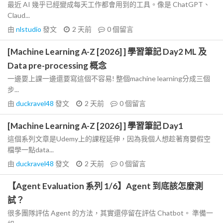
最近 AI 幾乎已經變成每天工作都會用到的工具。像是 ChatGPT、
Claud...
由
nlstudio
發文
2 天前
0
個留言
[Machine Learning A-Z [2026] ] 學習筆記 Day2 ML 及
Data pre-processing 概念
一邊要上課一邊還要寫這個不容易! 整個machine learning分成三個
步...
由
duckravel48
發文
2 天前
0
個留言
[Machine Learning A-Z [2026] ] 學習筆記 Day1
這個系列文章是Udemy上的課程延伸，因為我個人想趁著育嬰假空
檔學一點data...
由
duckravel48
發文
2 天前
0
個留言
【Agent Evaluation 系列 1/6】Agent 到底該怎麼測
試？
很多團隊評估 Agent 的方法，其實還停留在評估 Chatbot。 準備一