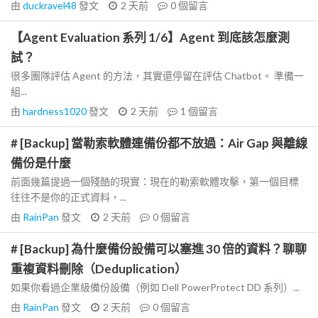
由
duckravel48
發文
2 天前
0
個留言
【Agent Evaluation 系列 1/6】Agent 到底該怎麼測
試？
很多團隊評估 Agent 的方法，其實還停留在評估 Chatbot。 準備一
組...
由
hardness1020
發文
2 天前
1
個留言
# [Backup] 當勒索軟體連備份都不放過：Air Gap 與離線
備份是什麼
前面幾篇提過一個殘酷的現實：現在的勒索軟體攻擊，第一個目標
往往不是你的正式資料，...
由
RainPan
發文
2 天前
0
個留言
# [Backup] 為什麼備份設備可以塞進 30 倍的資料？聊聊
重複資料刪除（Deduplication）
如果你看過企業級備份設備（例如 Dell PowerProtect DD 系列）...
由
RainPan
發文
2 天前
0
個留言