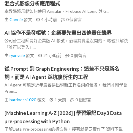
混合式影像分析應用程式
本教學將示範如何使用 Angular、Firebase AI Logic 與 G...
由
Connie
發文
4 小時前
0
個留言
AI 協作不是發帳號：企業要先畫出四條責任邊界
公司替工程師開好企業版 AI 帳號，治理其實還沒開始。 帳號只解決
「誰可以登入」...
由
ryanvale
發文
21 小時前
0
個留言
從 Prompt 到 Graph Engineering：這些不只是新名
詞，而是 AI Agent 踩坑後衍生的工程
AI Agent 可能是近年最容易出現新工程名詞的領域。 我們才剛學會
Prom...
由
hardness1020
發文
1 天前
0
個留言
[Machine Learning A-Z [2026] ] 學習筆記 Day3 Data
pre-processing with Python
了解Data Pre-processing的概念後，接著就是要實作了 資料下載