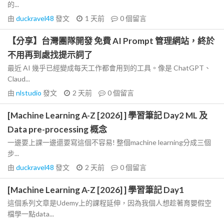
的...
由
duckravel48
發文
1 天前
0
個留言
【分享】台灣團隊開發 免費 AI Prompt 管理網站，終於
不用再到處找提示詞了
最近 AI 幾乎已經變成每天工作都會用到的工具。像是 ChatGPT、
Claud...
由
nlstudio
發文
2 天前
0
個留言
[Machine Learning A-Z [2026] ] 學習筆記 Day2 ML 及
Data pre-processing 概念
一邊要上課一邊還要寫這個不容易! 整個machine learning分成三個
步...
由
duckravel48
發文
2 天前
0
個留言
[Machine Learning A-Z [2026] ] 學習筆記 Day1
這個系列文章是Udemy上的課程延伸，因為我個人想趁著育嬰假空
檔學一點data...