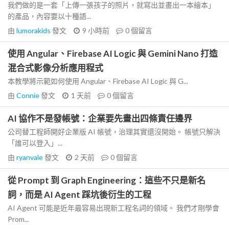
我們做的是一套「上傳一張孩子的照片，就寫出並畫出一本繪本」
的產品，內容要以十種語...
由
lumorakids
發文
9 小時前
0
個留言
使用 Angular、Firebase AI Logic 與 Gemini Nano 打造
混合式影像分析應用程式
本教學將示範如何使用 Angular、Firebase AI Logic 與 G...
由
Connie
發文
1 天前
0
個留言
AI 協作不是發帳號：企業要先畫出四條責任邊界
公司替工程師開好企業版 AI 帳號，治理其實還沒開始。 帳號只解決
「誰可以登入」...
由
ryanvale
發文
2 天前
0
個留言
從 Prompt 到 Graph Engineering：這些不只是新名
詞，而是 AI Agent 踩坑後衍生的工程
AI Agent 可能是近年最容易出現新工程名詞的領域。 我們才剛學會
Prom...