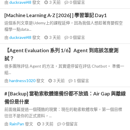
由
duckravel48
發文
3 天前
0
個留言
[Machine Learning A-Z [2026] ] 學習筆記 Day1
這個系列文章是Udemy上的課程延伸，因為我個人想趁著育嬰假空
檔學一點data...
由
duckravel48
發文
3 天前
0
個留言
【Agent Evaluation 系列 1/6】Agent 到底該怎麼測
試？
很多團隊評估 Agent 的方法，其實還停留在評估 Chatbot。 準備一
組...
由
hardness1020
發文
3 天前
1
個留言
# [Backup] 當勒索軟體連備份都不放過：Air Gap 與離線
備份是什麼
前面幾篇提過一個殘酷的現實：現在的勒索軟體攻擊，第一個目標
往往不是你的正式資料，...
由
RainPan
發文
3 天前
0
個留言