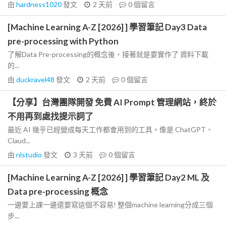
由
hardness1020
發文
2 天前
0
個留言
[Machine Learning A-Z [2026] ] 學習筆記 Day3 Data
pre-processing with Python
了解Data Pre-processing的概念後，接著就是要實作了 資料下載
的...
由
duckravel48
發文
2 天前
0
個留言
【分享】台灣團隊開發 免費 AI Prompt 管理網站，終於
不用再到處找提示詞了
最近 AI 幾乎已經變成每天工作都會用到的工具。像是 ChatGPT、
Claud...
由
nlstudio
發文
3 天前
0
個留言
[Machine Learning A-Z [2026] ] 學習筆記 Day2 ML 及
Data pre-processing 概念
一邊要上課一邊還要寫這個不容易! 整個machine learning分成三個
步...