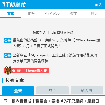
登入
文章
問答
My Project
徵才
聊天
按讚加入 iThelp 粉絲團追蹤
最熱血的技術盛事，連續 30 天的修煉【2026 iThome 鐵
公告
人賽】8 月 1 日賽事正式開啟！
全新專區「My Project」正式上線！邀請你用技術交流，
公告
分享最真實的開發經驗
前往 iThome鐵人賽
技術文章
熱門
鐵人賽
最新
同一篇內容翻成十種語言，要換掉的不只是詞，是節日