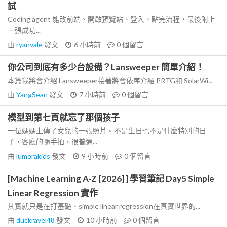
試
Coding agent 能改前端、開啟預覽站、登入、點完流程，最後附上
一張成功...
由
ryanvale
發文
6 小時前
0
個留言
你公司到底有多少台設備？Lansweeper 簡單介紹！
本篇我將會介紹 Lansweeper接著將會依序介紹 PRTG和 SolarWi...
由
YangSean
發文
7 小時前
0
個留言
模型到第七頁就忘了那個孩子
一位媽媽上傳了女兒的一張照片。不是生日也不是什麼特別的日
子，客廳的隨手拍，很普通...
由
lumorakids
發文
9 小時前
0
個留言
[Machine Learning A-Z [2026] ] 學習筆記 Day5 Simple
Linear Regression 實作
其實就只是在打基礎、simple linear regression在真實世界的...
由
duckravel48
發文
10 小時前
0
個留言