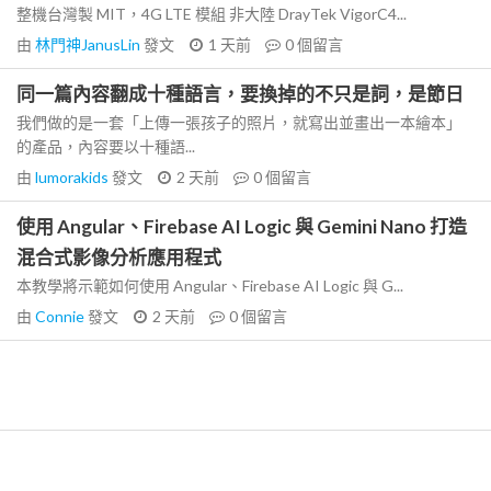
整機台灣製 MIT，4G LTE 模組 非大陸 DrayTek VigorC4...
由
林門神JanusLin
發文
1 天前
0
個留言
同一篇內容翻成十種語言，要換掉的不只是詞，是節日
我們做的是一套「上傳一張孩子的照片，就寫出並畫出一本繪本」
的產品，內容要以十種語...
由
lumorakids
發文
2 天前
0
個留言
使用 Angular、Firebase AI Logic 與 Gemini Nano 打造
混合式影像分析應用程式
本教學將示範如何使用 Angular、Firebase AI Logic 與 G...
由
Connie
發文
2 天前
0
個留言