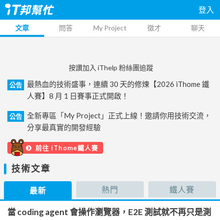
登入
文章
問答
My Project
徵才
聊天
按讚加入 iThelp 粉絲團追蹤
最熱血的技術盛事，連續 30 天的修煉【2026 iThome 鐵
公告
人賽】8 月 1 日賽事正式開啟！
全新專區「My Project」正式上線！邀請你用技術交流，
公告
分享最真實的開發經驗
前往 iThome鐵人賽
技術文章
熱門
鐵人賽
最新
當 coding agent 會操作瀏覽器，E2E 測試就不再只是測