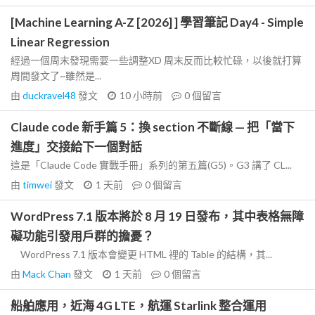
[Machine Learning A-Z [2026] ] 學習筆記 Day4 - Simple
Linear Regression
經過一個周末發現需要一些調整XD 周末反而比較忙碌，以後就打算
周間發文了~雖然是...
由
duckravel48
發文
10 小時前
0
個留言
Claude code 新手篇 5：換 section 不斷線 — 把「當下
進度」交接給下一個對話
這是「Claude Code 實戰手冊」系列的第五篇(G5)。G3 講了 CL...
由
timwei
發文
1 天前
0
個留言
WordPress 7.1 版本將於 8 月 19 日發布，其中表格無障
礙功能引發用戶群的擔憂？
WordPress 7.1 版本會變更 HTML 裡的 Table 的結構，其...
由
Mack Chan
發文
1 天前
0
個留言
船舶應用，近海 4G LTE，航運 Starlink 整合運用