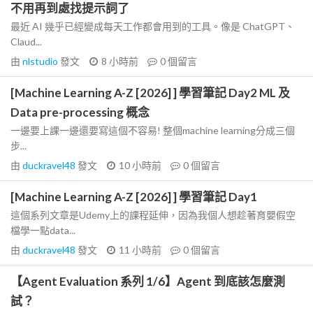
不用再到處找提示詞了
最近 AI 幾乎已經變成每天工作都會用到的工具。像是 ChatGPT、
Claud...
由
nlstudio
發文
8 小時前
0
個留言
[Machine Learning A-Z [2026] ] 學習筆記 Day2 ML 及
Data pre-processing 概念
一邊要上課一邊還要寫這個不容易! 整個machine learning分成三個
步...
由
duckravel48
發文
10 小時前
0
個留言
[Machine Learning A-Z [2026] ] 學習筆記 Day1
這個系列文章是Udemy上的課程延伸，因為我個人想趁著育嬰假空
檔學一點data...
由
duckravel48
發文
11 小時前
0
個留言
【Agent Evaluation 系列 1/6】Agent 到底該怎麼測
試？