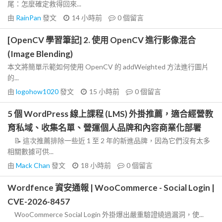
尾：怎麼確定救得回來...
由
RainPan
發文
14 小時前
0
個留言
[OpenCV 學習筆記] 2. 使用 OpenCV 進行影像混合
(Image Blending)
本文將簡單示範如何使用 OpenCV 的 addWeighted 方法進行圖片
的...
由
logohow1020
發文
15 小時前
0
個留言
5 個 WordPress 線上課程 (LMS) 外掛推薦，適合經營教
育私域、收集名單、營運個人品牌和內容商業化部署
📝 這次推薦排除一些近 1 至 2 年的新進品牌，因為它們沒有太多
相關數據可供...
由
Mack Chan
發文
18 小時前
0
個留言
Wordfence 資安通報 | WooCommerce - Social Login |
CVE-2026-8457
WooCommerce Social Login 外掛爆出嚴重驗證繞過漏洞，使...