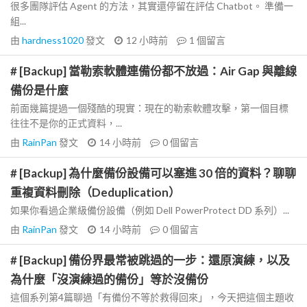
很多團隊評估 Agent 的方法，其實還停留在評估 Chatbot。 準備一
組...
由
hardness1020
發文
12 小時前
1
個留言
# [Backup] 當勒索軟體連備份都不放過：Air Gap 與離線
備份是什麼
前面幾篇提過一個殘酷的現實：現在的勒索軟體攻擊，第一個目標
往往不是你的正式資料，...
由
RainPan
發文
14 小時前
0
個留言
# [Backup] 為什麼備份設備可以塞進 30 倍的資料？聊聊
重複資料刪除（Deduplication）
如果你看過企業級備份設備（例如 Dell PowerProtect DD 系列）...
由
RainPan
發文
14 小時前
0
個留言
# [Backup] 備份界最常被跳過的一步：還原演練，以及
為什麼「沒演練過的備份」等於沒備份
這個系列第4篇聊過「有備份不等於救得回來」，今天把這個主題收