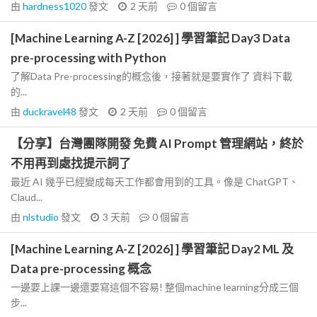
由
hardness1020
發文
2 天前
0
個留言
[Machine Learning A-Z [2026] ] 學習筆記 Day3 Data
pre-processing with Python
了解Data Pre-processing的概念後，接著就是要實作了 資料下載
的...
由
duckravel48
發文
2 天前
0
個留言
【分享】台灣團隊開發 免費 AI Prompt 管理網站，終於
不用再到處找提示詞了
最近 AI 幾乎已經變成每天工作都會用到的工具。像是 ChatGPT、
Claud...
由
nlstudio
發文
3 天前
0
個留言
[Machine Learning A-Z [2026] ] 學習筆記 Day2 ML 及
Data pre-processing 概念
一邊要上課一邊還要寫這個不容易! 整個machine learning分成三個
步...