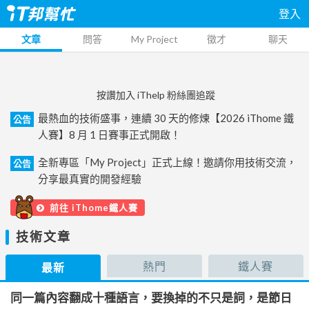
登入
文章
問答
My Project
徵才
聊天
按讚加入 iThelp 粉絲團追蹤
最熱血的技術盛事，連續 30 天的修煉【2026 iThome 鐵
公告
人賽】8 月 1 日賽事正式開啟！
全新專區「My Project」正式上線！邀請你用技術交流，
公告
分享最真實的開發經驗
前往 iThome鐵人賽
技術文章
熱門
鐵人賽
最新
同一篇內容翻成十種語言，要換掉的不只是詞，是節日