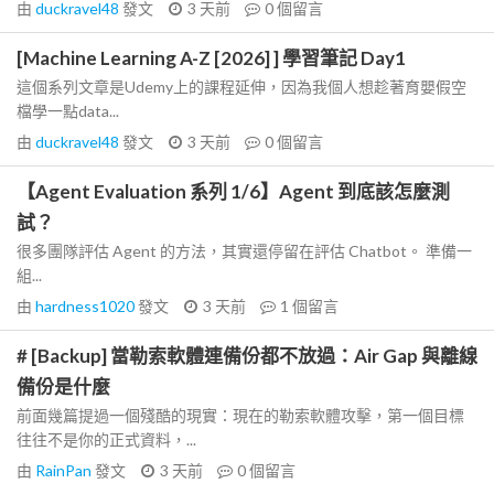
由
duckravel48
發文
3 天前
0
個留言
[Machine Learning A-Z [2026] ] 學習筆記 Day1
這個系列文章是Udemy上的課程延伸，因為我個人想趁著育嬰假空
檔學一點data...
由
duckravel48
發文
3 天前
0
個留言
【Agent Evaluation 系列 1/6】Agent 到底該怎麼測
試？
很多團隊評估 Agent 的方法，其實還停留在評估 Chatbot。 準備一
組...
由
hardness1020
發文
3 天前
1
個留言
# [Backup] 當勒索軟體連備份都不放過：Air Gap 與離線
備份是什麼
前面幾篇提過一個殘酷的現實：現在的勒索軟體攻擊，第一個目標
往往不是你的正式資料，...
由
RainPan
發文
3 天前
0
個留言