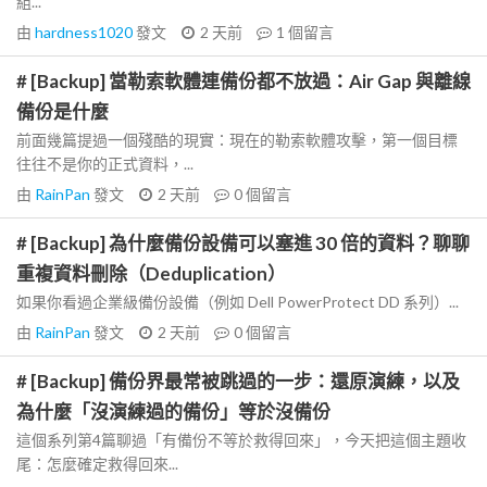
組...
由
hardness1020
發文
2 天前
1
個留言
# [Backup] 當勒索軟體連備份都不放過：Air Gap 與離線
備份是什麼
前面幾篇提過一個殘酷的現實：現在的勒索軟體攻擊，第一個目標
往往不是你的正式資料，...
由
RainPan
發文
2 天前
0
個留言
# [Backup] 為什麼備份設備可以塞進 30 倍的資料？聊聊
重複資料刪除（Deduplication）
如果你看過企業級備份設備（例如 Dell PowerProtect DD 系列）...
由
RainPan
發文
2 天前
0
個留言
# [Backup] 備份界最常被跳過的一步：還原演練，以及
為什麼「沒演練過的備份」等於沒備份
這個系列第4篇聊過「有備份不等於救得回來」，今天把這個主題收
尾：怎麼確定救得回來...