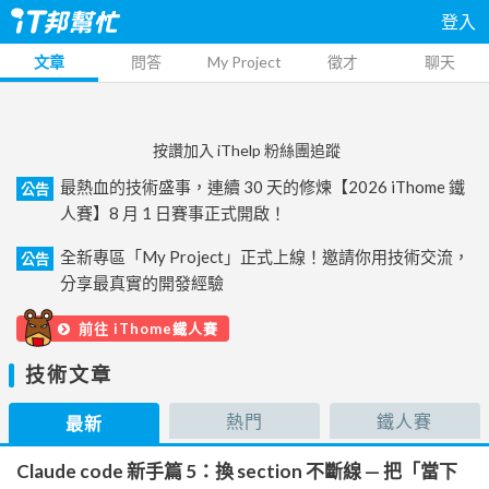
登入
文章
問答
My Project
徵才
聊天
按讚加入 iThelp 粉絲團追蹤
最熱血的技術盛事，連續 30 天的修煉【2026 iThome 鐵
公告
人賽】8 月 1 日賽事正式開啟！
全新專區「My Project」正式上線！邀請你用技術交流，
公告
分享最真實的開發經驗
前往 iThome鐵人賽
技術文章
熱門
鐵人賽
最新
Claude code 新手篇 5：換 section 不斷線 — 把「當下