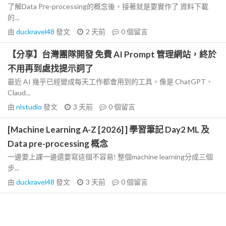
了解Data Pre-processing的概念後，接著就是要實作了 資料下載
的...
由
duckravel48
發文
2 天前
0
個留言
【分享】台灣團隊開發 免費 AI Prompt 管理網站，終於
不用再到處找提示詞了
最近 AI 幾乎已經變成每天工作都會用到的工具。像是 ChatGPT、
Claud...
由
nlstudio
發文
3 天前
0
個留言
[Machine Learning A-Z [2026] ] 學習筆記 Day2 ML 及
Data pre-processing 概念
一邊要上課一邊還要寫這個不容易! 整個machine learning分成三個
步...
由
duckravel48
發文
3 天前
0
個留言