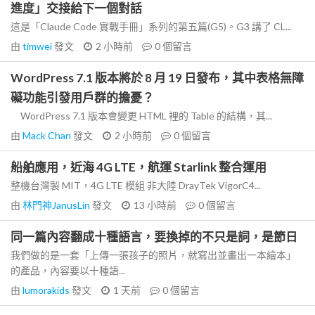
進度」交接給下一個對話
這是「Claude Code 實戰手冊」系列的第五篇(G5)。G3 講了 CL...
由
timwei
發文
2 小時前
0
個留言
WordPress 7.1 版本將於 8 月 19 日發布，其中表格無障
礙功能引發用戶群的擔憂？
WordPress 7.1 版本會變更 HTML 裡的 Table 的結構，其...
由
Mack Chan
發文
2 小時前
0
個留言
船舶應用，近海 4G LTE，航運 Starlink 整合運用
整機台灣製 MIT，4G LTE 模組 非大陸 DrayTek VigorC4...
由
林門神JanusLin
發文
13 小時前
0
個留言
同一篇內容翻成十種語言，要換掉的不只是詞，是節日
我們做的是一套「上傳一張孩子的照片，就寫出並畫出一本繪本」
的產品，內容要以十種語...
由
lumorakids
發文
1 天前
0
個留言