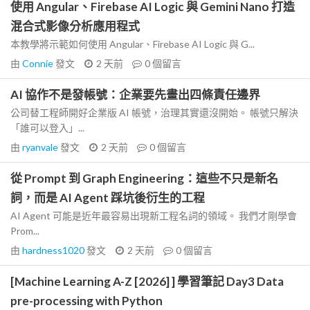
使用 Angular、Firebase AI Logic 與 Gemini Nano 打造
混合式影像分析應用程式
本教學將示範如何使用 Angular、Firebase AI Logic 與 G...
由
Connie
發文
2 天前
0
個留言
AI 協作不是發帳號：企業要先畫出四條責任邊界
公司替工程師開好企業版 AI 帳號，治理其實還沒開始。 帳號只解決
「誰可以登入」...
由
ryanvale
發文
2 天前
0
個留言
從 Prompt 到 Graph Engineering：這些不只是新名
詞，而是 AI Agent 踩坑後衍生的工程
AI Agent 可能是近年最容易出現新工程名詞的領域。 我們才剛學會
Prom...
由
hardness1020
發文
2 天前
0
個留言
[Machine Learning A-Z [2026] ] 學習筆記 Day3 Data
pre-processing with Python