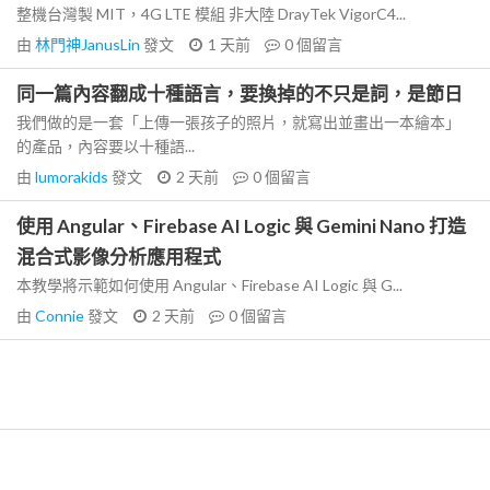
整機台灣製 MIT，4G LTE 模組 非大陸 DrayTek VigorC4...
由
林門神JanusLin
發文
1 天前
0
個留言
同一篇內容翻成十種語言，要換掉的不只是詞，是節日
我們做的是一套「上傳一張孩子的照片，就寫出並畫出一本繪本」
的產品，內容要以十種語...
由
lumorakids
發文
2 天前
0
個留言
使用 Angular、Firebase AI Logic 與 Gemini Nano 打造
混合式影像分析應用程式
本教學將示範如何使用 Angular、Firebase AI Logic 與 G...
由
Connie
發文
2 天前
0
個留言