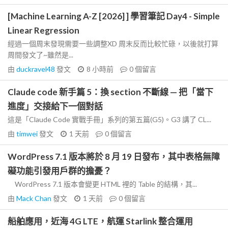
[Machine Learning A-Z [2026] ] 學習筆記 Day4 - Simple
Linear Regression
經過一個周末發現需要一些調整XD 周末反而比較忙碌，以後就打算
周間發文了~雖然是...
由
duckravel48
發文
8 小時前
0
個留言
Claude code 新手篇 5：換 section 不斷線 — 把「當下
進度」交接給下一個對話
這是「Claude Code 實戰手冊」系列的第五篇(G5)。G3 講了 CL...
由
timwei
發文
1 天前
0
個留言
WordPress 7.1 版本將於 8 月 19 日發布，其中表格無障
礙功能引發用戶群的擔憂？
WordPress 7.1 版本會變更 HTML 裡的 Table 的結構，其...
由
Mack Chan
發文
1 天前
0
個留言
船舶應用，近海 4G LTE，航運 Starlink 整合運用