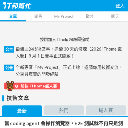
登入
文章
問答
My Project
徵才
聊天
按讚加入 iThelp 粉絲團追蹤
最熱血的技術盛事，連續 30 天的修煉【2026 iThome 鐵
公告
人賽】8 月 1 日賽事正式開啟！
全新專區「My Project」正式上線！邀請你用技術交流，
公告
分享最真實的開發經驗
前往 iThome鐵人賽
技術文章
熱門
鐵人賽
最新
當 coding agent 會操作瀏覽器，E2E 測試就不再只是測