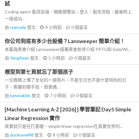
試
Coding agent 能改前端、開啟預覽站、登入、點完流程，最後附上
一張成功...
由
ryanvale
發文
4 小時前
0
個留言
你公司到底有多少台設備？Lansweeper 簡單介紹！
本篇我將會介紹 Lansweeper接著將會依序介紹 PRTG和 SolarWi...
由
YangSean
發文
5 小時前
0
個留言
模型到第七頁就忘了那個孩子
一位媽媽上傳了女兒的一張照片。不是生日也不是什麼特別的日
子，客廳的隨手拍，很普通...
由
lumorakids
發文
7 小時前
0
個留言
[Machine Learning A-Z [2026] ] 學習筆記 Day5 Simple
Linear Regression 實作
其實就只是在打基礎、simple linear regression在真實世界的...
由
duckravel48
發文
8 小時前
0
個留言