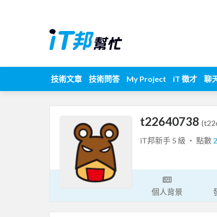
技術文章
技術問答
My Project
iT 徵才
聊
t22640738
(t22
iT邦新手 5 級 ‧ 點數
個人背景