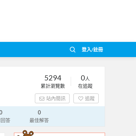
登入/註冊
5294
0
人
累計瀏覽數
在追蹤
站內簡訊
追蹤
0
0
請回答
最佳解答