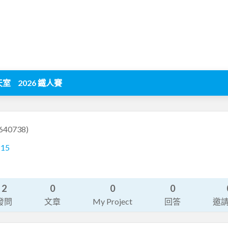
天室
2026 鐵人賽
640738)
215
2
0
0
0
發問
文章
My Project
回答
邀