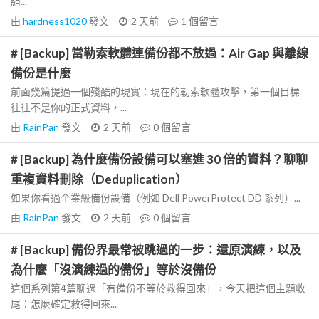
組...
由
hardness1020
發文
2 天前
1
個留言
# [Backup] 當勒索軟體連備份都不放過：Air Gap 與離線
備份是什麼
前面幾篇提過一個殘酷的現實：現在的勒索軟體攻擊，第一個目標
往往不是你的正式資料，...
由
RainPan
發文
2 天前
0
個留言
# [Backup] 為什麼備份設備可以塞進 30 倍的資料？聊聊
重複資料刪除（Deduplication）
如果你看過企業級備份設備（例如 Dell PowerProtect DD 系列）...
由
RainPan
發文
2 天前
0
個留言
# [Backup] 備份界最常被跳過的一步：還原演練，以及
為什麼「沒演練過的備份」等於沒備份
這個系列第4篇聊過「有備份不等於救得回來」，今天把這個主題收
尾：怎麼確定救得回來...