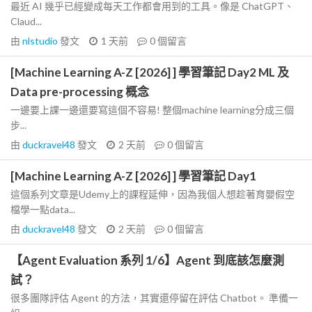
最近 AI 幾乎已經變成每天工作都會用到的工具。像是 ChatGPT、
Claud...
由
nlstudio
發文
1 天前
0
個留言
[Machine Learning A-Z [2026] ] 學習筆記 Day2 ML 及
Data pre-processing 概念
一邊要上課一邊還要寫這個不容易! 整個machine learning分成三個
步...
由
duckravel48
發文
2 天前
0
個留言
[Machine Learning A-Z [2026] ] 學習筆記 Day1
這個系列文章是Udemy上的課程延伸，因為我個人想趁著育嬰假空
檔學一點data...
由
duckravel48
發文
2 天前
0
個留言
【Agent Evaluation 系列 1/6】Agent 到底該怎麼測
試？
很多團隊評估 Agent 的方法，其實還停留在評估 Chatbot。 準備一