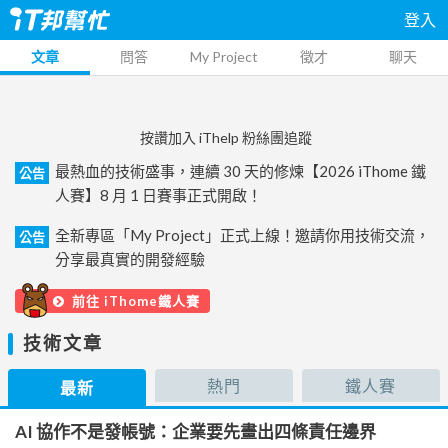
登入
文章
問答
My Project
徵才
聊天
按讚加入 iThelp 粉絲團追蹤
最熱血的技術盛事，連續 30 天的修煉【2026 iThome 鐵
公告
人賽】8 月 1 日賽事正式開啟！
全新專區「My Project」正式上線！邀請你用技術交流，
公告
分享最真實的開發經驗
前往 iThome鐵人賽
技術文章
熱門
鐵人賽
最新
AI 協作不是發帳號：企業要先畫出四條責任邊界