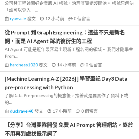
公司替工程師開好企業版 AI 帳號，治理其實還沒開始。 帳號只解決
「誰可以登入」...
由
ryanvale
發文
12 小時前
0
個留言
從 Prompt 到 Graph Engineering：這些不只是新名
詞，而是 AI Agent 踩坑後衍生的工程
AI Agent 可能是近年最容易出現新工程名詞的領域。 我們才剛學會
Prom...
由
hardness1020
發文
14 小時前
0
個留言
[Machine Learning A-Z [2026] ] 學習筆記 Day3 Data
pre-processing with Python
了解Data Pre-processing的概念後，接著就是要實作了 資料下載
的...
由
duckravel48
發文
17 小時前
0
個留言
【分享】台灣團隊開發 免費 AI Prompt 管理網站，終於
不用再到處找提示詞了