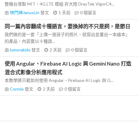
整機台灣製 MIT，4G LTE 模組 非大陸 DrayTek VigorC4...
由
林門神JanusLin
發文
1 天前
0
個留言
同一篇內容翻成十種語言，要換掉的不只是詞，是節日
我們做的是一套「上傳一張孩子的照片，就寫出並畫出一本繪本」
的產品，內容要以十種語...
由
lumorakids
發文
2 天前
0
個留言
使用 Angular、Firebase AI Logic 與 Gemini Nano 打造
混合式影像分析應用程式
本教學將示範如何使用 Angular、Firebase AI Logic 與 G...
由
Connie
發文
2 天前
0
個留言