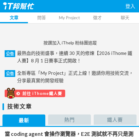
登入
文章
問答
My Project
徵才
聊天
按讚加入 iThelp 粉絲團追蹤
最熱血的技術盛事，連續 30 天的修煉【2026 iThome 鐵
公告
人賽】8 月 1 日賽事正式開啟！
全新專區「My Project」正式上線！邀請你用技術交流，
公告
分享最真實的開發經驗
前往 iThome鐵人賽
技術文章
熱門
鐵人賽
最新
當 coding agent 會操作瀏覽器，E2E 測試就不再只是測