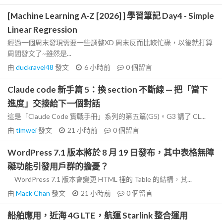
[Machine Learning A-Z [2026] ] 學習筆記 Day4 - Simple
Linear Regression
經過一個周末發現需要一些調整XD 周末反而比較忙碌，以後就打算
周間發文了~雖然是...
由
duckravel48
發文
6 小時前
0
個留言
Claude code 新手篇 5：換 section 不斷線 — 把「當下
進度」交接給下一個對話
這是「Claude Code 實戰手冊」系列的第五篇(G5)。G3 講了 CL...
由
timwei
發文
21 小時前
0
個留言
WordPress 7.1 版本將於 8 月 19 日發布，其中表格無障
礙功能引發用戶群的擔憂？
WordPress 7.1 版本會變更 HTML 裡的 Table 的結構，其...
由
Mack Chan
發文
21 小時前
0
個留言
船舶應用，近海 4G LTE，航運 Starlink 整合運用