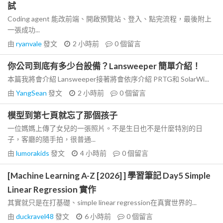
試
Coding agent 能改前端、開啟預覽站、登入、點完流程，最後附上
一張成功...
由
ryanvale
發文
2 小時前
0
個留言
你公司到底有多少台設備？Lansweeper 簡單介紹！
本篇我將會介紹 Lansweeper接著將會依序介紹 PRTG和 SolarWi...
由
YangSean
發文
2 小時前
0
個留言
模型到第七頁就忘了那個孩子
一位媽媽上傳了女兒的一張照片。不是生日也不是什麼特別的日
子，客廳的隨手拍，很普通...
由
lumorakids
發文
4 小時前
0
個留言
[Machine Learning A-Z [2026] ] 學習筆記 Day5 Simple
Linear Regression 實作
其實就只是在打基礎、simple linear regression在真實世界的...
由
duckravel48
發文
6 小時前
0
個留言