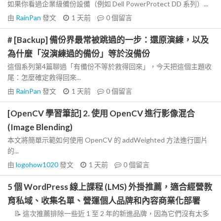
如果你看過企業級備份設備（例如 Dell PowerProtect DD 系列）...
由
RainPan
發文
1 天前
0
個留言
# [Backup] 備份界最常被跳過的一步：還原演練，以及
為什麼「沒演練過的備份」等於沒備份
這個系列第4篇聊過「有備份不等於救得回來」，今天把這個主題收
尾：怎麼確定救得回來...
由
RainPan
發文
1 天前
0
個留言
[OpenCV 學習筆記] 2. 使用 OpenCV 進行影像混合
(Image Blending)
本文將簡單示範如何使用 OpenCV 的 addWeighted 方法進行圖片
的...
由
logohow1020
發文
1 天前
0
個留言
5 個 WordPress 線上課程 (LMS) 外掛推薦，適合經營教
育私域、收集名單、營運個人品牌和內容商業化部署
📝 這次推薦排除一些近 1 至 2 年的新進品牌，因為它們沒有太多