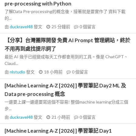
pre-processing with Python
了解Data Pre-processing的概念後，接著就是要實作了 資料下載
的...
由
duckravel48
發文
25 分鐘前
0
個留言
【分享】台灣團隊開發 免費 AI Prompt 管理網站，終於
不用再到處找提示詞了
最近 AI 幾乎已經變成每天工作都會用到的工具。像是 ChatGPT、
Claud...
由
nlstudio
發文
18 小時前
0
個留言
[Machine Learning A-Z [2026] ] 學習筆記 Day2 ML 及
Data pre-processing 概念
一邊要上課一邊還要寫這個不容易! 整個machine learning分成三個
步...
由
duckravel48
發文
21 小時前
0
個留言
[Machine Learning A-Z [2026] ] 學習筆記 Day1