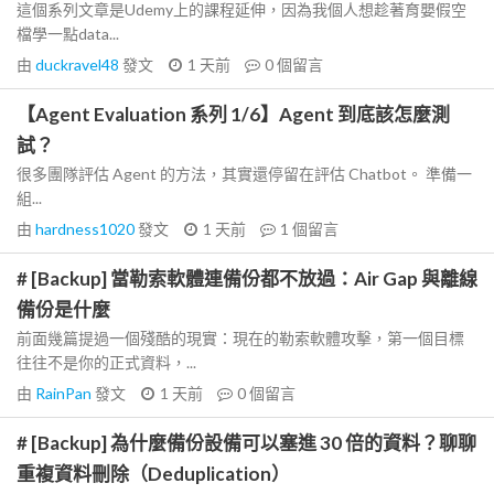
這個系列文章是Udemy上的課程延伸，因為我個人想趁著育嬰假空
檔學一點data...
由
duckravel48
發文
1 天前
0
個留言
【Agent Evaluation 系列 1/6】Agent 到底該怎麼測
試？
很多團隊評估 Agent 的方法，其實還停留在評估 Chatbot。 準備一
組...
由
hardness1020
發文
1 天前
1
個留言
# [Backup] 當勒索軟體連備份都不放過：Air Gap 與離線
備份是什麼
前面幾篇提過一個殘酷的現實：現在的勒索軟體攻擊，第一個目標
往往不是你的正式資料，...
由
RainPan
發文
1 天前
0
個留言
# [Backup] 為什麼備份設備可以塞進 30 倍的資料？聊聊
重複資料刪除（Deduplication）