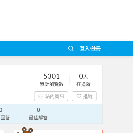
登入/註冊
5301
0
人
累計瀏覽數
在追蹤
站內簡訊
追蹤
0
0
請回答
最佳解答