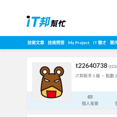
技術文章
技術問答
My Project
iT 徵才
聊
t22640738
(t22
iT邦新手 5 級 ‧ 點數
個人背景