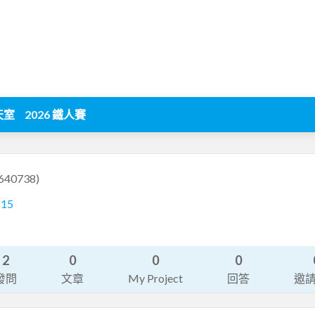
天室
2026 鐵人賽
640738)
215
2
0
0
0
發問
文章
My Project
回答
邀