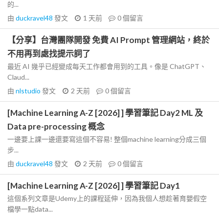
的...
由
duckravel48
發文
1 天前
0
個留言
【分享】台灣團隊開發 免費 AI Prompt 管理網站，終於
不用再到處找提示詞了
最近 AI 幾乎已經變成每天工作都會用到的工具。像是 ChatGPT、
Claud...
由
nlstudio
發文
2 天前
0
個留言
[Machine Learning A-Z [2026] ] 學習筆記 Day2 ML 及
Data pre-processing 概念
一邊要上課一邊還要寫這個不容易! 整個machine learning分成三個
步...
由
duckravel48
發文
2 天前
0
個留言
[Machine Learning A-Z [2026] ] 學習筆記 Day1
這個系列文章是Udemy上的課程延伸，因為我個人想趁著育嬰假空
檔學一點data...