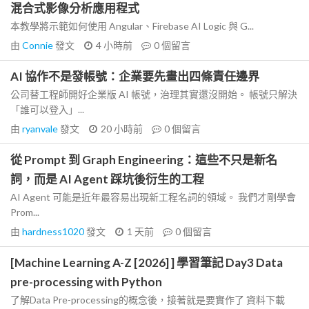
混合式影像分析應用程式
本教學將示範如何使用 Angular、Firebase AI Logic 與 G...
由
Connie
發文
4 小時前
0
個留言
AI 協作不是發帳號：企業要先畫出四條責任邊界
公司替工程師開好企業版 AI 帳號，治理其實還沒開始。 帳號只解決
「誰可以登入」...
由
ryanvale
發文
20 小時前
0
個留言
從 Prompt 到 Graph Engineering：這些不只是新名
詞，而是 AI Agent 踩坑後衍生的工程
AI Agent 可能是近年最容易出現新工程名詞的領域。 我們才剛學會
Prom...
由
hardness1020
發文
1 天前
0
個留言
[Machine Learning A-Z [2026] ] 學習筆記 Day3 Data
pre-processing with Python
了解Data Pre-processing的概念後，接著就是要實作了 資料下載