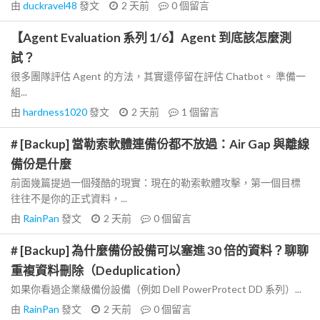
由
duckravel48
發文
2 天前
0
個留言
【Agent Evaluation 系列 1/6】Agent 到底該怎麼測
試？
很多團隊評估 Agent 的方法，其實還停留在評估 Chatbot。 準備一
組...
由
hardness1020
發文
2 天前
1
個留言
# [Backup] 當勒索軟體連備份都不放過：Air Gap 與離線
備份是什麼
前面幾篇提過一個殘酷的現實：現在的勒索軟體攻擊，第一個目標
往往不是你的正式資料，...
由
RainPan
發文
2 天前
0
個留言
# [Backup] 為什麼備份設備可以塞進 30 倍的資料？聊聊
重複資料刪除（Deduplication）
如果你看過企業級備份設備（例如 Dell PowerProtect DD 系列）...
由
RainPan
發文
2 天前
0
個留言