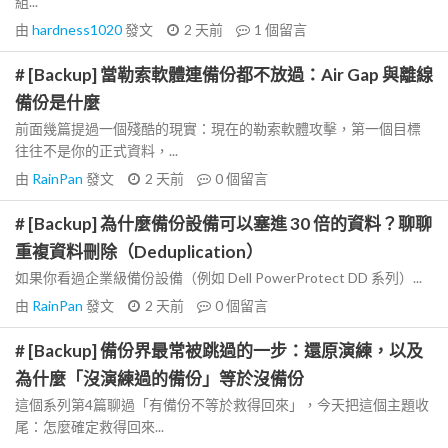
組...
由
hardness1020
發文
2 天前
1
個留言
# [Backup] 當勒索軟體連備份都不放過：Air Gap 與離線
備份是什麼
前面幾篇提過一個殘酷的現實：現在的勒索軟體攻擊，第一個目標
往往不是你的正式資料，...
由
RainPan
發文
2 天前
0
個留言
# [Backup] 為什麼備份設備可以塞進 30 倍的資料？聊聊
重複資料刪除（Deduplication）
如果你看過企業級備份設備（例如 Dell PowerProtect DD 系列）...
由
RainPan
發文
2 天前
0
個留言
# [Backup] 備份界最常被跳過的一步：還原演練，以及
為什麼「沒演練過的備份」等於沒備份
這個系列第4篇聊過「有備份不等於救得回來」，今天把這個主題收
尾：怎麼確定救得回來...