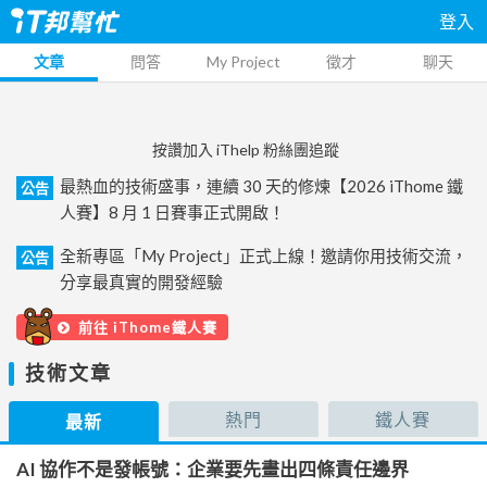
登入
文章
問答
My Project
徵才
聊天
按讚加入 iThelp 粉絲團追蹤
最熱血的技術盛事，連續 30 天的修煉【2026 iThome 鐵
公告
人賽】8 月 1 日賽事正式開啟！
全新專區「My Project」正式上線！邀請你用技術交流，
公告
分享最真實的開發經驗
前往 iThome鐵人賽
技術文章
熱門
鐵人賽
最新
AI 協作不是發帳號：企業要先畫出四條責任邊界