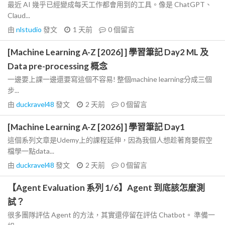
最近 AI 幾乎已經變成每天工作都會用到的工具。像是 ChatGPT、
Claud...
由
nlstudio
發文
1 天前
0
個留言
[Machine Learning A-Z [2026] ] 學習筆記 Day2 ML 及
Data pre-processing 概念
一邊要上課一邊還要寫這個不容易! 整個machine learning分成三個
步...
由
duckravel48
發文
2 天前
0
個留言
[Machine Learning A-Z [2026] ] 學習筆記 Day1
這個系列文章是Udemy上的課程延伸，因為我個人想趁著育嬰假空
檔學一點data...
由
duckravel48
發文
2 天前
0
個留言
【Agent Evaluation 系列 1/6】Agent 到底該怎麼測
試？
很多團隊評估 Agent 的方法，其實還停留在評估 Chatbot。 準備一