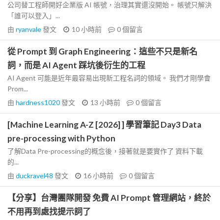
公司替工程師開好企業版 AI 帳號，治理其實還沒開始。 帳號只解決
「誰可以登入」...
由
ryanvale
發文
10 小時前
0
個留言
從 Prompt 到 Graph Engineering：這些不只是新名
詞，而是 AI Agent 踩坑後衍生的工程
AI Agent 可能是近年最容易出現新工程名詞的領域。 我們才剛學會
Prom...
由
hardness1020
發文
13 小時前
0
個留言
[Machine Learning A-Z [2026] ] 學習筆記 Day3 Data
pre-processing with Python
了解Data Pre-processing的概念後，接著就是要實作了 資料下載
的...
由
duckravel48
發文
16 小時前
0
個留言
【分享】台灣團隊開發 免費 AI Prompt 管理網站，終於
不用再到處找提示詞了