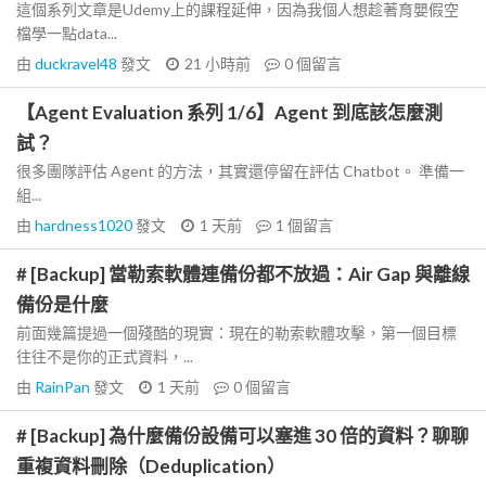
這個系列文章是Udemy上的課程延伸，因為我個人想趁著育嬰假空
檔學一點data...
由
duckravel48
發文
21 小時前
0
個留言
【Agent Evaluation 系列 1/6】Agent 到底該怎麼測
試？
很多團隊評估 Agent 的方法，其實還停留在評估 Chatbot。 準備一
組...
由
hardness1020
發文
1 天前
1
個留言
# [Backup] 當勒索軟體連備份都不放過：Air Gap 與離線
備份是什麼
前面幾篇提過一個殘酷的現實：現在的勒索軟體攻擊，第一個目標
往往不是你的正式資料，...
由
RainPan
發文
1 天前
0
個留言
# [Backup] 為什麼備份設備可以塞進 30 倍的資料？聊聊
重複資料刪除（Deduplication）