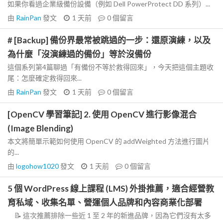
如果你看過企業級備份設備（例如 Dell PowerProtect DD 系列）...
由
RainPan
發文
1 天前
0
個留言
# [Backup] 備份界最常被跳過的一步：還原演練，以及
為什麼「沒演練過的備份」等於沒備份
這個系列第4篇聊過「有備份不等於救得回來」，今天把這個主題收
尾：怎麼確定救得回來...
由
RainPan
發文
1 天前
0
個留言
[OpenCV 學習筆記] 2. 使用 OpenCV 進行影像混合
(Image Blending)
本文將簡單示範如何使用 OpenCV 的 addWeighted 方法進行圖片
的...
由
logohow1020
發文
1 天前
0
個留言
5 個 WordPress 線上課程 (LMS) 外掛推薦，適合經營教
育私域、收集名單、營運個人品牌和內容商業化部署
📝 這次推薦排除一些近 1 至 2 年的新進品牌，因為它們沒有太多