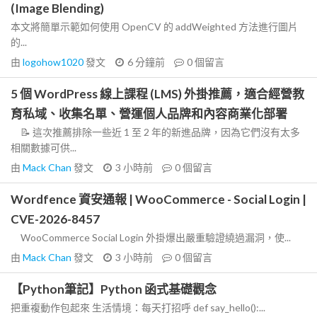
(Image Blending)
本文將簡單示範如何使用 OpenCV 的 addWeighted 方法進行圖片
的...
由
logohow1020
發文
6 分鐘前
0
個留言
5 個 WordPress 線上課程 (LMS) 外掛推薦，適合經營教
育私域、收集名單、營運個人品牌和內容商業化部署
📝 這次推薦排除一些近 1 至 2 年的新進品牌，因為它們沒有太多
相關數據可供...
由
Mack Chan
發文
3 小時前
0
個留言
Wordfence 資安通報 | WooCommerce - Social Login |
CVE-2026-8457
WooCommerce Social Login 外掛爆出嚴重驗證繞過漏洞，使...
由
Mack Chan
發文
3 小時前
0
個留言
【Python筆記】Python 函式基礎觀念
把重複動作包起來 生活情境：每天打招呼 def say_hello():...