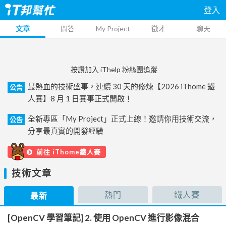
登入
文章
問答
My Project
徵才
聊天
按讚加入 iThelp 粉絲團追蹤
最熱血的技術盛事，連續 30 天的修煉【2026 iThome 鐵
公告
人賽】8 月 1 日賽事正式開啟！
全新專區「My Project」正式上線！邀請你用技術交流，
公告
分享最真實的開發經驗
前往 iThome鐵人賽
技術文章
熱門
鐵人賽
最新
[OpenCV 學習筆記] 2. 使用 OpenCV 進行影像混合