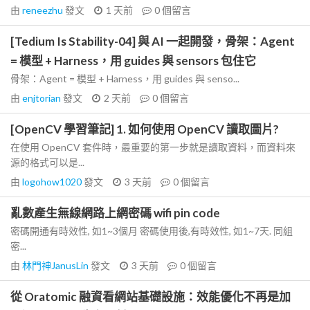
由
reneezhu
發文
1 天前
0
個留言
[Tedium Is Stability-04] 與 AI 一起開發，骨架：Agent
= 模型 + Harness，用 guides 與 sensors 包住它
骨架：Agent = 模型 + Harness，用 guides 與 senso...
由
enjtorian
發文
2 天前
0
個留言
[OpenCV 學習筆記] 1. 如何使用 OpenCV 讀取圖片?
在使用 OpenCV 套件時，最重要的第一步就是讀取資料，而資料來
源的格式可以是...
由
logohow1020
發文
3 天前
0
個留言
亂數產生無線網路上網密碼 wifi pin code
密碼開通有時效性, 如1~3個月 密碼使用後,有時效性, 如1~7天. 同組
密...
由
林門神JanusLin
發文
3 天前
0
個留言
從 Oratomic 融資看網站基礎設施：效能優化不再是加