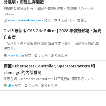
分選項，而是生存關鍵
網站開發領域最近有一個值得注意的進展。 標題是「Oratomic
raises...
由
adventurernotdead_rick
發文
3 天前
0
個留言
Divi 5 最新版 CSS Grid Editor | 2026 年強勢登場，超高
自由度
請注意，這不是單純把 CSS Grid 設定視覺化，而是把複雜的 2D
版面控...
由
Mack Chan
發文
3 天前
0
個留言
搞懂 Kubernetes Controller, Operator Pattern 和
client-go 的內部機制
最近在讀 Kubernetes controller，以下是我的摘要筆記： Op...
由
yltw
發文
4 天前
0
個留言