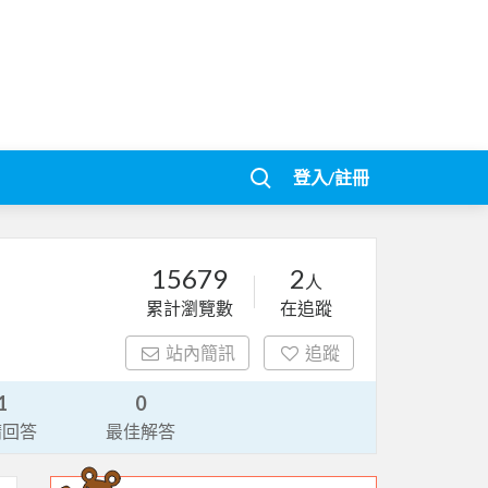
登入/註冊
15679
2
人
累計瀏覽數
在追蹤
站內簡訊
追蹤
1
0
請回答
最佳解答