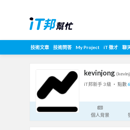
技術文章
技術問答
My Project
iT 徵才
聊
kevinjong
(kevin
iT邦新手 3 級 ‧ 點數
個人背景