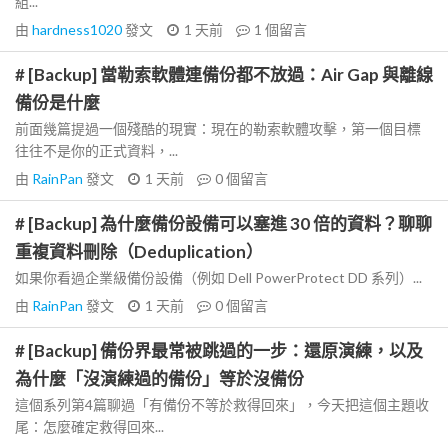
組...
由
hardness1020
發文
1 天前
1
個留言
# [Backup] 當勒索軟體連備份都不放過：Air Gap 與離線
備份是什麼
前面幾篇提過一個殘酷的現實：現在的勒索軟體攻擊，第一個目標
往往不是你的正式資料，...
由
RainPan
發文
1 天前
0
個留言
# [Backup] 為什麼備份設備可以塞進 30 倍的資料？聊聊
重複資料刪除（Deduplication）
如果你看過企業級備份設備（例如 Dell PowerProtect DD 系列）...
由
RainPan
發文
1 天前
0
個留言
# [Backup] 備份界最常被跳過的一步：還原演練，以及
為什麼「沒演練過的備份」等於沒備份
這個系列第4篇聊過「有備份不等於救得回來」，今天把這個主題收
尾：怎麼確定救得回來...