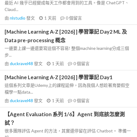
最近 AI 幾乎已經變成每天工作都會用到的工具。像是 ChatGPT、
Claud...
由
nlstudio
發文
1 天前
0
個留言
[Machine Learning A-Z [2026] ] 學習筆記 Day2 ML 及
Data pre-processing 概念
一邊要上課一邊還要寫這個不容易! 整個machine learning分成三個
步...
由
duckravel48
發文
1 天前
0
個留言
[Machine Learning A-Z [2026] ] 學習筆記 Day1
這個系列文章是Udemy上的課程延伸，因為我個人想趁著育嬰假空
檔學一點data...
由
duckravel48
發文
1 天前
0
個留言
【Agent Evaluation 系列 1/6】Agent 到底該怎麼測
試？
很多團隊評估 Agent 的方法，其實還停留在評估 Chatbot。 準備一