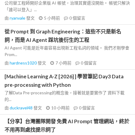
公司替工程師開好企業版 AI 帳號，治理其實還沒開始。 帳號只解決
「誰可以登入」...
由
ryanvale
發文
5 小時前
0
個留言
從 Prompt 到 Graph Engineering：這些不只是新名
詞，而是 AI Agent 踩坑後衍生的工程
AI Agent 可能是近年最容易出現新工程名詞的領域。 我們才剛學會
Prom...
由
hardness1020
發文
7 小時前
0
個留言
[Machine Learning A-Z [2026] ] 學習筆記 Day3 Data
pre-processing with Python
了解Data Pre-processing的概念後，接著就是要實作了 資料下載
的...
由
duckravel48
發文
10 小時前
0
個留言
【分享】台灣團隊開發 免費 AI Prompt 管理網站，終於
不用再到處找提示詞了