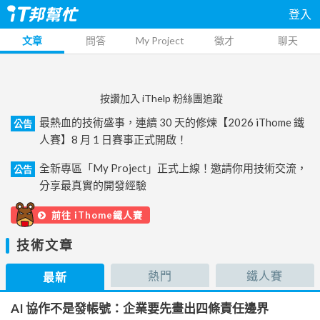
登入
文章
問答
My Project
徵才
聊天
按讚加入 iThelp 粉絲團追蹤
最熱血的技術盛事，連續 30 天的修煉【2026 iThome 鐵
公告
人賽】8 月 1 日賽事正式開啟！
全新專區「My Project」正式上線！邀請你用技術交流，
公告
分享最真實的開發經驗
前往 iThome鐵人賽
技術文章
熱門
鐵人賽
最新
AI 協作不是發帳號：企業要先畫出四條責任邊界