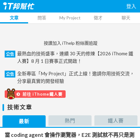
登入
文章
問答
My Project
徵才
聊天
按讚加入 iThelp 粉絲團追蹤
最熱血的技術盛事，連續 30 天的修煉【2026 iThome 鐵
公告
人賽】8 月 1 日賽事正式開啟！
全新專區「My Project」正式上線！邀請你用技術交流，
公告
分享最真實的開發經驗
前往 iThome鐵人賽
技術文章
熱門
鐵人賽
最新
當 coding agent 會操作瀏覽器，E2E 測試就不再只是測