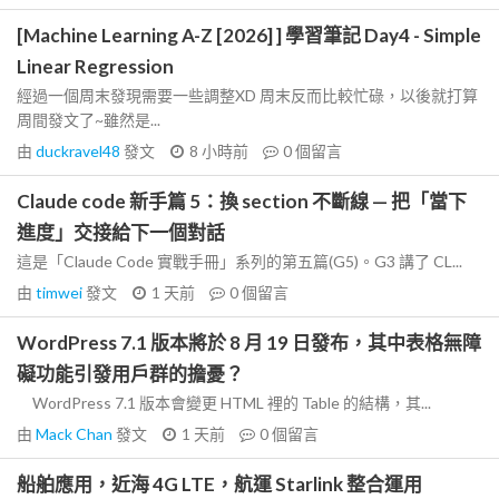
[Machine Learning A-Z [2026] ] 學習筆記 Day4 - Simple
Linear Regression
經過一個周末發現需要一些調整XD 周末反而比較忙碌，以後就打算
周間發文了~雖然是...
由
duckravel48
發文
8 小時前
0
個留言
Claude code 新手篇 5：換 section 不斷線 — 把「當下
進度」交接給下一個對話
這是「Claude Code 實戰手冊」系列的第五篇(G5)。G3 講了 CL...
由
timwei
發文
1 天前
0
個留言
WordPress 7.1 版本將於 8 月 19 日發布，其中表格無障
礙功能引發用戶群的擔憂？
WordPress 7.1 版本會變更 HTML 裡的 Table 的結構，其...
由
Mack Chan
發文
1 天前
0
個留言
船舶應用，近海 4G LTE，航運 Starlink 整合運用