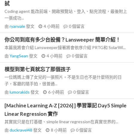
試
Coding agent 能改前端、開啟預覽站、登入、點完流程，最後附上
一張成功...
由
ryanvale
發文
4 小時前
0
個留言
你公司到底有多少台設備？Lansweeper 簡單介紹！
本篇我將會介紹 Lansweeper接著將會依序介紹 PRTG和 SolarWi...
由
YangSean
發文
4 小時前
0
個留言
模型到第七頁就忘了那個孩子
一位媽媽上傳了女兒的一張照片。不是生日也不是什麼特別的日
子，客廳的隨手拍，很普通...
由
lumorakids
發文
6 小時前
0
個留言
[Machine Learning A-Z [2026] ] 學習筆記 Day5 Simple
Linear Regression 實作
其實就只是在打基礎、simple linear regression在真實世界的...
由
duckravel48
發文
8 小時前
0
個留言