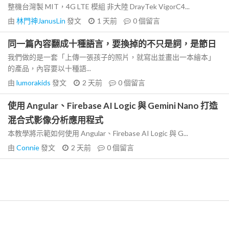
整機台灣製 MIT，4G LTE 模組 非大陸 DrayTek VigorC4...
由
林門神JanusLin
發文
1 天前
0
個留言
同一篇內容翻成十種語言，要換掉的不只是詞，是節日
我們做的是一套「上傳一張孩子的照片，就寫出並畫出一本繪本」
的產品，內容要以十種語...
由
lumorakids
發文
2 天前
0
個留言
使用 Angular、Firebase AI Logic 與 Gemini Nano 打造
混合式影像分析應用程式
本教學將示範如何使用 Angular、Firebase AI Logic 與 G...
由
Connie
發文
2 天前
0
個留言