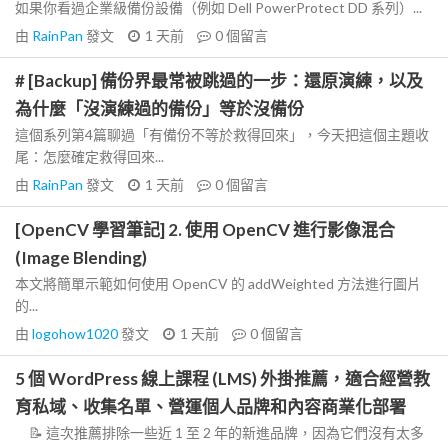
如果你看過企業級備份設備（例如 Dell PowerProtect DD 系列）...
由
RainPan
發文
1 天前
0
個留言
# [Backup] 備份界最常被跳過的一步：還原演練，以及
為什麼「沒演練過的備份」等於沒備份
這個系列第4篇聊過「有備份不等於救得回來」，今天把這個主題收
尾：怎麼確定救得回來...
由
RainPan
發文
1 天前
0
個留言
[OpenCV 學習筆記] 2. 使用 OpenCV 進行影像混合
(Image Blending)
本文將簡單示範如何使用 OpenCV 的 addWeighted 方法進行圖片
的...
由
logohow1020
發文
1 天前
0
個留言
5 個 WordPress 線上課程 (LMS) 外掛推薦，適合經營教
育私域、收集名單、營運個人品牌和內容商業化部署
📝 這次推薦排除一些近 1 至 2 年的新進品牌，因為它們沒有太多