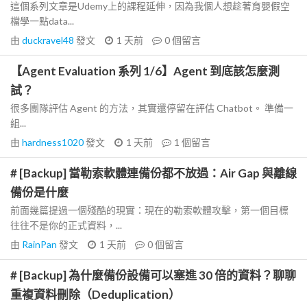
這個系列文章是Udemy上的課程延伸，因為我個人想趁著育嬰假空
檔學一點data...
由
duckravel48
發文
1 天前
0
個留言
【Agent Evaluation 系列 1/6】Agent 到底該怎麼測
試？
很多團隊評估 Agent 的方法，其實還停留在評估 Chatbot。 準備一
組...
由
hardness1020
發文
1 天前
1
個留言
# [Backup] 當勒索軟體連備份都不放過：Air Gap 與離線
備份是什麼
前面幾篇提過一個殘酷的現實：現在的勒索軟體攻擊，第一個目標
往往不是你的正式資料，...
由
RainPan
發文
1 天前
0
個留言
# [Backup] 為什麼備份設備可以塞進 30 倍的資料？聊聊
重複資料刪除（Deduplication）