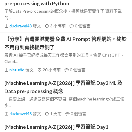
pre-processing with Python
了解Data Pre-processing的概念後，接著就是要實作了 資料下載
的...
由
duckravel48
發文
3 小時前
0
個留言
【分享】台灣團隊開發 免費 AI Prompt 管理網站，終於
不用再到處找提示詞了
最近 AI 幾乎已經變成每天工作都會用到的工具。像是 ChatGPT、
Claud...
由
nlstudio
發文
20 小時前
0
個留言
[Machine Learning A-Z [2026] ] 學習筆記 Day2 ML 及
Data pre-processing 概念
一邊要上課一邊還要寫這個不容易! 整個machine learning分成三個
步...
由
duckravel48
發文
1 天前
0
個留言
[Machine Learning A-Z [2026] ] 學習筆記 Day1