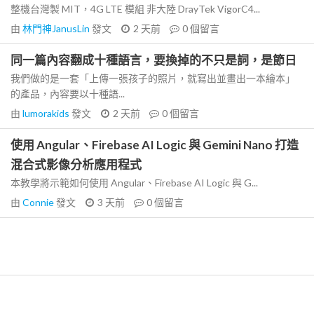
整機台灣製 MIT，4G LTE 模組 非大陸 DrayTek VigorC4...
由
林門神JanusLin
發文
2 天前
0
個留言
同一篇內容翻成十種語言，要換掉的不只是詞，是節日
我們做的是一套「上傳一張孩子的照片，就寫出並畫出一本繪本」
的產品，內容要以十種語...
由
lumorakids
發文
2 天前
0
個留言
使用 Angular、Firebase AI Logic 與 Gemini Nano 打造
混合式影像分析應用程式
本教學將示範如何使用 Angular、Firebase AI Logic 與 G...
由
Connie
發文
3 天前
0
個留言