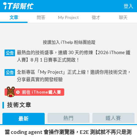
登入
文章
問答
My Project
徵才
聊天
按讚加入 iThelp 粉絲團追蹤
最熱血的技術盛事，連續 30 天的修煉【2026 iThome 鐵
公告
人賽】8 月 1 日賽事正式開啟！
全新專區「My Project」正式上線！邀請你用技術交流，
公告
分享最真實的開發經驗
前往 iThome鐵人賽
技術文章
熱門
鐵人賽
最新
當 coding agent 會操作瀏覽器，E2E 測試就不再只是測