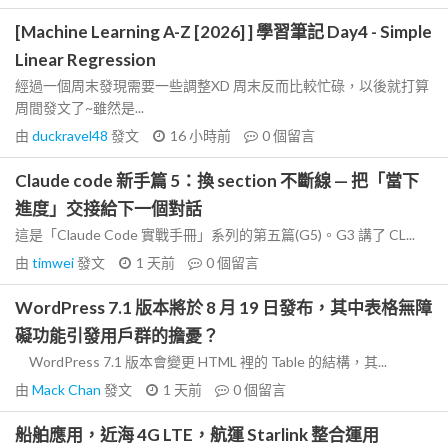
[Machine Learning A-Z [2026] ] 學習筆記 Day4 - Simple
Linear Regression
經過一個周末發現需要一些調整XD 周末反而比較忙碌，以後就打算
周間發文了~雖然是...
由
duckravel48
發文
16 小時前
0
個留言
Claude code 新手篇 5：換 section 不斷線 — 把「當下
進度」交接給下一個對話
這是「Claude Code 實戰手冊」系列的第五篇(G5)。G3 講了 CL...
由
timwei
發文
1 天前
0
個留言
WordPress 7.1 版本將於 8 月 19 日發布，其中表格無障
礙功能引發用戶群的擔憂？
WordPress 7.1 版本會變更 HTML 裡的 Table 的結構，其...
由
Mack Chan
發文
1 天前
0
個留言
船舶應用，近海 4G LTE，航運 Starlink 整合運用