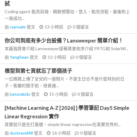
試
Coding agent 能改前端、開啟預覽站、登入、點完流程，最後附上
一張成功...
由
ryanvale
發文
13 小時前
0
個留言
你公司到底有多少台設備？Lansweeper 簡單介紹！
本篇我將會介紹 Lansweeper接著將會依序介紹 PRTG和 SolarWi...
由
YangSean
發文
13 小時前
0
個留言
模型到第七頁就忘了那個孩子
一位媽媽上傳了女兒的一張照片。不是生日也不是什麼特別的日
子，客廳的隨手拍，很普通...
由
lumorakids
發文
15 小時前
0
個留言
[Machine Learning A-Z [2026] ] 學習筆記 Day5 Simple
Linear Regression 實作
其實就只是在打基礎、simple linear regression在真實世界的...
由
duckravel48
發文
16 小時前
0
個留言