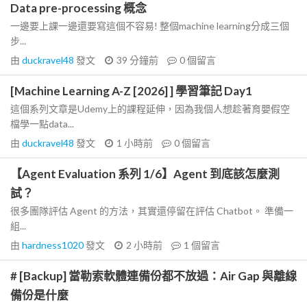
Data pre-processing 概念
一邊要上課一邊還要寫這個不容易! 整個machine learning分成三個
步...
由
duckravel48
發文
39 分鐘前
0
個留言
[Machine Learning A-Z [2026] ] 學習筆記 Day1
這個系列文章是Udemy上的課程延伸，因為我個人想趁著育嬰假空
檔學一點data...
由
duckravel48
發文
1 小時前
0
個留言
【Agent Evaluation 系列 1/6】Agent 到底該怎麼測
試？
很多團隊評估 Agent 的方法，其實還停留在評估 Chatbot。 準備一
組...
由
hardness1020
發文
2 小時前
1
個留言
# [Backup] 當勒索軟體連備份都不放過：Air Gap 與離線
備份是什麼