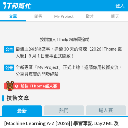
登入
文章
問答
My Project
徵才
聊天
按讚加入 iThelp 粉絲團追蹤
最熱血的技術盛事，連續 30 天的修煉【2026 iThome 鐵
公告
人賽】8 月 1 日賽事正式開啟！
全新專區「My Project」正式上線！邀請你用技術交流，
公告
分享最真實的開發經驗
前往 iThome鐵人賽
技術文章
熱門
鐵人賽
最新
[Machine Learning A-Z [2026] ] 學習筆記 Day2 ML 及