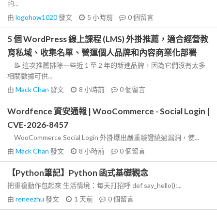
的...
由
logohow1020
發文
5 小時前
0
個留言
5 個 WordPress 線上課程 (LMS) 外掛推薦，適合經營教
育私域、收集名單、營運個人品牌和內容商業化部署
📝 這次推薦排除一些近 1 至 2 年的新進品牌，因為它們沒有太多
相關數據可供...
由
Mack Chan
發文
8 小時前
0
個留言
Wordfence 資安通報 | WooCommerce - Social Login |
CVE-2026-8457
WooCommerce Social Login 外掛爆出嚴重驗證繞過漏洞，使...
由
Mack Chan
發文
8 小時前
0
個留言
【Python筆記】Python 函式基礎觀念
把重複動作包起來 生活情境：每天打招呼 def say_hello():...
由
reneezhu
發文
1 天前
0
個留言