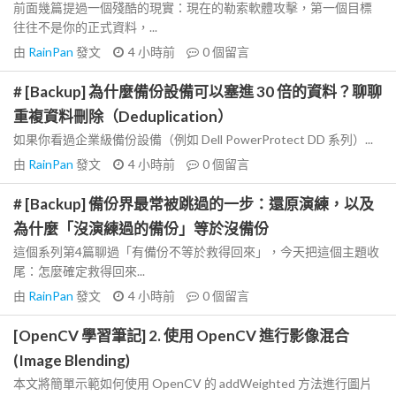
前面幾篇提過一個殘酷的現實：現在的勒索軟體攻擊，第一個目標
往往不是你的正式資料，...
由
RainPan
發文
4 小時前
0
個留言
# [Backup] 為什麼備份設備可以塞進 30 倍的資料？聊聊
重複資料刪除（Deduplication）
如果你看過企業級備份設備（例如 Dell PowerProtect DD 系列）...
由
RainPan
發文
4 小時前
0
個留言
# [Backup] 備份界最常被跳過的一步：還原演練，以及
為什麼「沒演練過的備份」等於沒備份
這個系列第4篇聊過「有備份不等於救得回來」，今天把這個主題收
尾：怎麼確定救得回來...
由
RainPan
發文
4 小時前
0
個留言
[OpenCV 學習筆記] 2. 使用 OpenCV 進行影像混合
(Image Blending)
本文將簡單示範如何使用 OpenCV 的 addWeighted 方法進行圖片