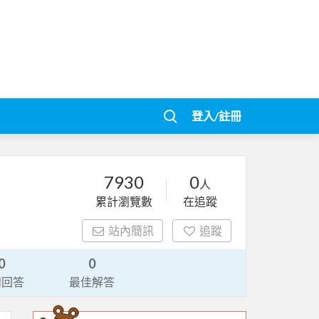
登入/註冊
7930
0
人
累計瀏覽數
在追蹤
站內簡訊
追蹤
0
0
請回答
最佳解答