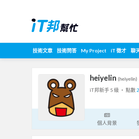
技術文章
技術問答
My Project
iT 徵才
聊
heiyelin
(heiyelin)
iT邦新手 5 級 ‧ 點數
個人背景