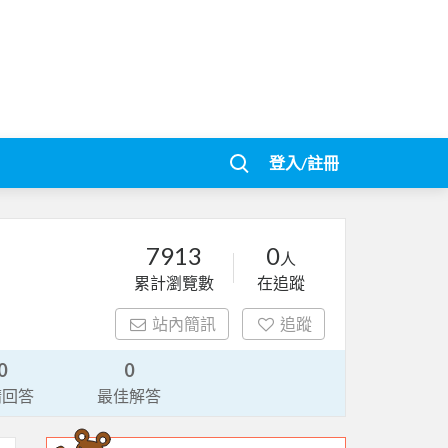
登入/註冊
7913
0
人
累計瀏覽數
在追蹤
站內簡訊
追蹤
0
0
請回答
最佳解答