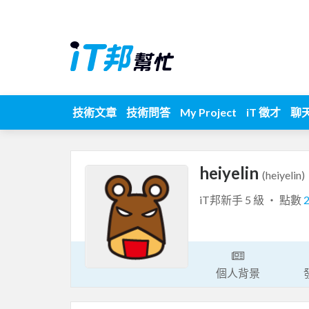
技術文章
技術問答
My Project
iT 徵才
聊
heiyelin
(heiyelin)
iT邦新手 5 級 ‧ 點數
個人背景