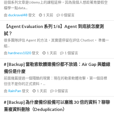
這個系列文章是Udemy上的課程延伸，因為我個人想趁著育嬰假空
檔學一點data...
由
duckravel48
發文
1 天前
0
個留言
【Agent Evaluation 系列 1/6】Agent 到底該怎麼測
試？
很多團隊評估 Agent 的方法，其實還停留在評估 Chatbot。 準備一
組...
由
hardness1020
發文
1 天前
1
個留言
# [Backup] 當勒索軟體連備份都不放過：Air Gap 與離線
備份是什麼
前面幾篇提過一個殘酷的現實：現在的勒索軟體攻擊，第一個目標
往往不是你的正式資料，...
由
RainPan
發文
1 天前
0
個留言
# [Backup] 為什麼備份設備可以塞進 30 倍的資料？聊聊
重複資料刪除（Deduplication）