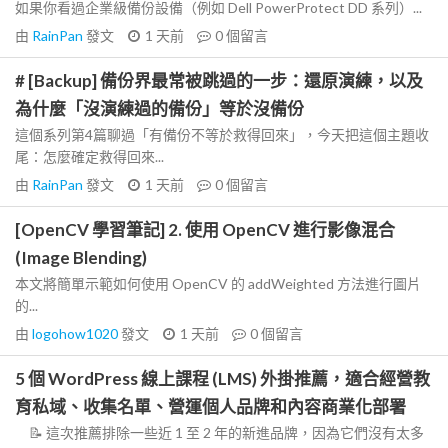
如果你看過企業級備份設備（例如 Dell PowerProtect DD 系列）...
由
RainPan
發文
1 天前
0
個留言
# [Backup] 備份界最常被跳過的一步：還原演練，以及
為什麼「沒演練過的備份」等於沒備份
這個系列第4篇聊過「有備份不等於救得回來」，今天把這個主題收
尾：怎麼確定救得回來...
由
RainPan
發文
1 天前
0
個留言
[OpenCV 學習筆記] 2. 使用 OpenCV 進行影像混合
(Image Blending)
本文將簡單示範如何使用 OpenCV 的 addWeighted 方法進行圖片
的...
由
logohow1020
發文
1 天前
0
個留言
5 個 WordPress 線上課程 (LMS) 外掛推薦，適合經營教
育私域、收集名單、營運個人品牌和內容商業化部署
📝 這次推薦排除一些近 1 至 2 年的新進品牌，因為它們沒有太多