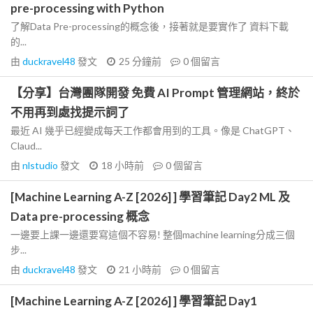
pre-processing with Python
了解Data Pre-processing的概念後，接著就是要實作了 資料下載
的...
由
duckravel48
發文
25 分鐘前
0
個留言
【分享】台灣團隊開發 免費 AI Prompt 管理網站，終於
不用再到處找提示詞了
最近 AI 幾乎已經變成每天工作都會用到的工具。像是 ChatGPT、
Claud...
由
nlstudio
發文
18 小時前
0
個留言
[Machine Learning A-Z [2026] ] 學習筆記 Day2 ML 及
Data pre-processing 概念
一邊要上課一邊還要寫這個不容易! 整個machine learning分成三個
步...
由
duckravel48
發文
21 小時前
0
個留言
[Machine Learning A-Z [2026] ] 學習筆記 Day1