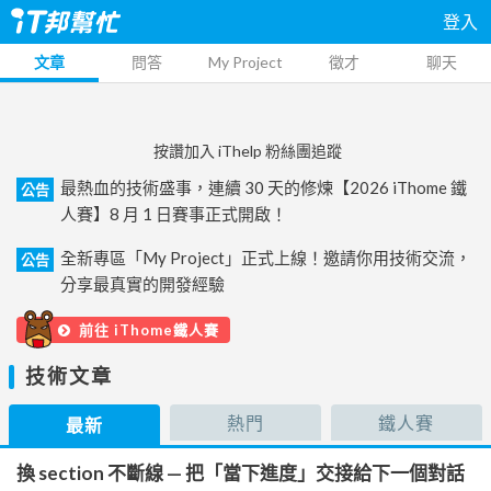
登入
文章
問答
My Project
徵才
聊天
按讚加入 iThelp 粉絲團追蹤
最熱血的技術盛事，連續 30 天的修煉【2026 iThome 鐵
公告
人賽】8 月 1 日賽事正式開啟！
全新專區「My Project」正式上線！邀請你用技術交流，
公告
分享最真實的開發經驗
前往 iThome鐵人賽
技術文章
熱門
鐵人賽
最新
換 section 不斷線 — 把「當下進度」交接給下一個對話