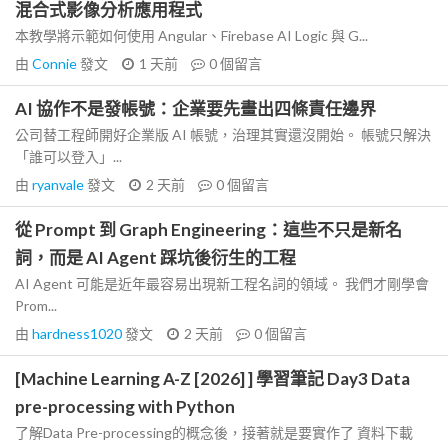
混合式影像分析應用程式
本教學將示範如何使用 Angular、Firebase AI Logic 與 G...
由
Connie
發文
1 天前
0
個留言
AI 協作不是發帳號：企業要先畫出四條責任邊界
公司替工程師開好企業版 AI 帳號，治理其實還沒開始。 帳號只解決
「誰可以登入」...
由
ryanvale
發文
2 天前
0
個留言
從 Prompt 到 Graph Engineering：這些不只是新名
詞，而是 AI Agent 踩坑後衍生的工程
AI Agent 可能是近年最容易出現新工程名詞的領域。 我們才剛學會
Prom...
由
hardness1020
發文
2 天前
0
個留言
[Machine Learning A-Z [2026] ] 學習筆記 Day3 Data
pre-processing with Python
了解Data Pre-processing的概念後，接著就是要實作了 資料下載