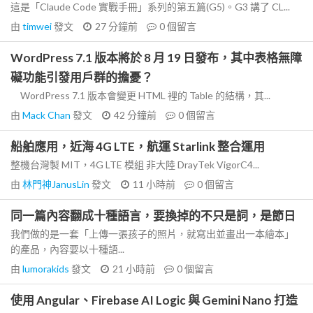
這是「Claude Code 實戰手冊」系列的第五篇(G5)。G3 講了 CL...
由
timwei
發文
27 分鐘前
0
個留言
WordPress 7.1 版本將於 8 月 19 日發布，其中表格無障
礙功能引發用戶群的擔憂？
WordPress 7.1 版本會變更 HTML 裡的 Table 的結構，其...
由
Mack Chan
發文
42 分鐘前
0
個留言
船舶應用，近海 4G LTE，航運 Starlink 整合運用
整機台灣製 MIT，4G LTE 模組 非大陸 DrayTek VigorC4...
由
林門神JanusLin
發文
11 小時前
0
個留言
同一篇內容翻成十種語言，要換掉的不只是詞，是節日
我們做的是一套「上傳一張孩子的照片，就寫出並畫出一本繪本」
的產品，內容要以十種語...
由
lumorakids
發文
21 小時前
0
個留言
使用 Angular、Firebase AI Logic 與 Gemini Nano 打造