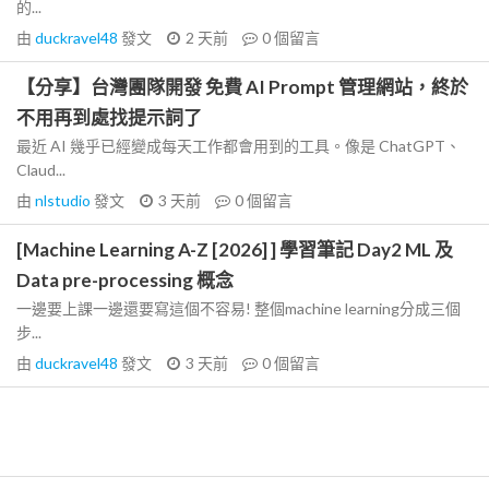
的...
由
duckravel48
發文
2 天前
0
個留言
【分享】台灣團隊開發 免費 AI Prompt 管理網站，終於
不用再到處找提示詞了
最近 AI 幾乎已經變成每天工作都會用到的工具。像是 ChatGPT、
Claud...
由
nlstudio
發文
3 天前
0
個留言
[Machine Learning A-Z [2026] ] 學習筆記 Day2 ML 及
Data pre-processing 概念
一邊要上課一邊還要寫這個不容易! 整個machine learning分成三個
步...
由
duckravel48
發文
3 天前
0
個留言