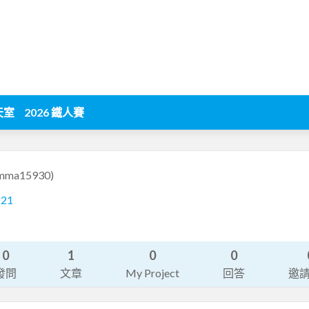
天室
2026 鐵人賽
mma15930)
221
0
1
0
0
發問
文章
My Project
回答
邀