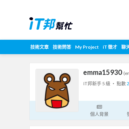
技術文章
技術問答
My Project
iT 徵才
聊
emma15930
(e
iT邦新手 5 級 ‧ 點數
個人背景