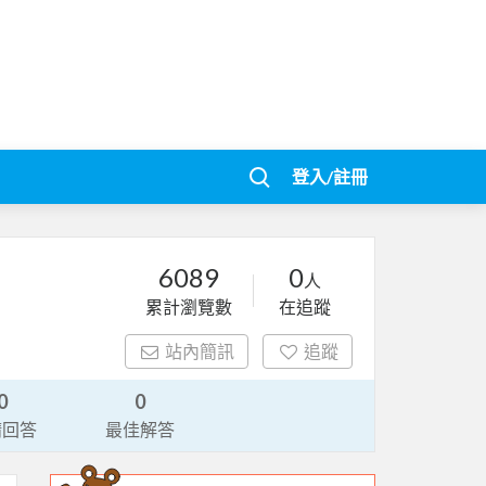
登入/註冊
6089
0
人
累計瀏覽數
在追蹤
站內簡訊
追蹤
0
0
請回答
最佳解答