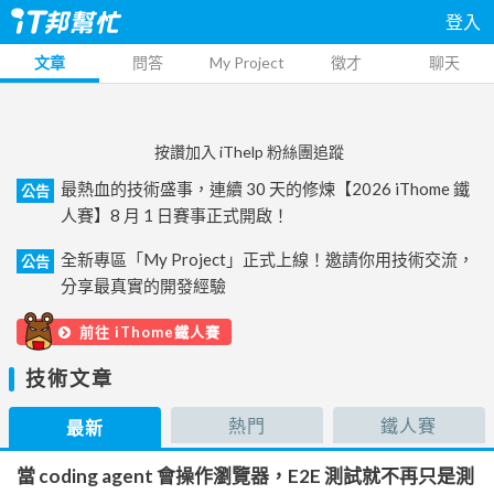
登入
文章
問答
My Project
徵才
聊天
按讚加入 iThelp 粉絲團追蹤
最熱血的技術盛事，連續 30 天的修煉【2026 iThome 鐵
公告
人賽】8 月 1 日賽事正式開啟！
全新專區「My Project」正式上線！邀請你用技術交流，
公告
分享最真實的開發經驗
前往 iThome鐵人賽
技術文章
熱門
鐵人賽
最新
當 coding agent 會操作瀏覽器，E2E 測試就不再只是測