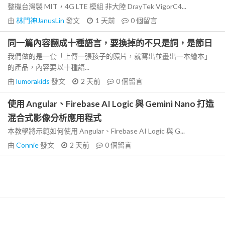
整機台灣製 MIT，4G LTE 模組 非大陸 DrayTek VigorC4...
由
林門神JanusLin
發文
1 天前
0
個留言
同一篇內容翻成十種語言，要換掉的不只是詞，是節日
我們做的是一套「上傳一張孩子的照片，就寫出並畫出一本繪本」
的產品，內容要以十種語...
由
lumorakids
發文
2 天前
0
個留言
使用 Angular、Firebase AI Logic 與 Gemini Nano 打造
混合式影像分析應用程式
本教學將示範如何使用 Angular、Firebase AI Logic 與 G...
由
Connie
發文
2 天前
0
個留言