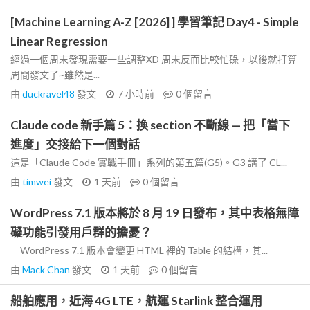
[Machine Learning A-Z [2026] ] 學習筆記 Day4 - Simple
Linear Regression
經過一個周末發現需要一些調整XD 周末反而比較忙碌，以後就打算
周間發文了~雖然是...
由
duckravel48
發文
7 小時前
0
個留言
Claude code 新手篇 5：換 section 不斷線 — 把「當下
進度」交接給下一個對話
這是「Claude Code 實戰手冊」系列的第五篇(G5)。G3 講了 CL...
由
timwei
發文
1 天前
0
個留言
WordPress 7.1 版本將於 8 月 19 日發布，其中表格無障
礙功能引發用戶群的擔憂？
WordPress 7.1 版本會變更 HTML 裡的 Table 的結構，其...
由
Mack Chan
發文
1 天前
0
個留言
船舶應用，近海 4G LTE，航運 Starlink 整合運用