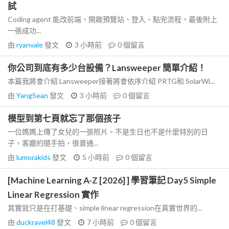
試
Coding agent 能改前端、開啟預覽站、登入、點完流程，最後附上
一張成功...
由
ryanvale
發文
3 小時前
0
個留言
你公司到底有多少台設備？Lansweeper 簡單介紹！
本篇我將會介紹 Lansweeper接著將會依序介紹 PRTG和 SolarWi...
由
YangSean
發文
3 小時前
0
個留言
模型到第七頁就忘了那個孩子
一位媽媽上傳了女兒的一張照片。不是生日也不是什麼特別的日
子，客廳的隨手拍，很普通...
由
lumorakids
發文
5 小時前
0
個留言
[Machine Learning A-Z [2026] ] 學習筆記 Day5 Simple
Linear Regression 實作
其實就只是在打基礎、simple linear regression在真實世界的...
由
duckravel48
發文
7 小時前
0
個留言