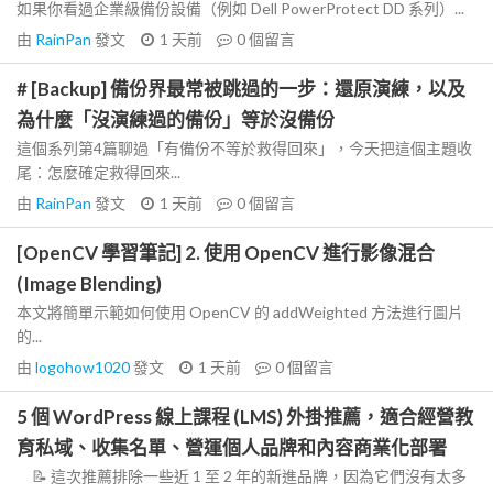
如果你看過企業級備份設備（例如 Dell PowerProtect DD 系列）...
由
RainPan
發文
1 天前
0
個留言
# [Backup] 備份界最常被跳過的一步：還原演練，以及
為什麼「沒演練過的備份」等於沒備份
這個系列第4篇聊過「有備份不等於救得回來」，今天把這個主題收
尾：怎麼確定救得回來...
由
RainPan
發文
1 天前
0
個留言
[OpenCV 學習筆記] 2. 使用 OpenCV 進行影像混合
(Image Blending)
本文將簡單示範如何使用 OpenCV 的 addWeighted 方法進行圖片
的...
由
logohow1020
發文
1 天前
0
個留言
5 個 WordPress 線上課程 (LMS) 外掛推薦，適合經營教
育私域、收集名單、營運個人品牌和內容商業化部署
📝 這次推薦排除一些近 1 至 2 年的新進品牌，因為它們沒有太多