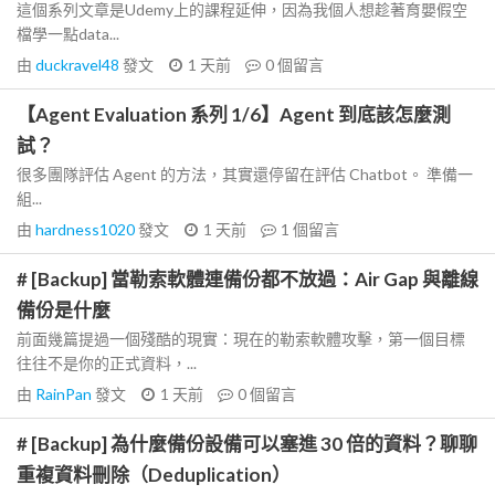
這個系列文章是Udemy上的課程延伸，因為我個人想趁著育嬰假空
檔學一點data...
由
duckravel48
發文
1 天前
0
個留言
【Agent Evaluation 系列 1/6】Agent 到底該怎麼測
試？
很多團隊評估 Agent 的方法，其實還停留在評估 Chatbot。 準備一
組...
由
hardness1020
發文
1 天前
1
個留言
# [Backup] 當勒索軟體連備份都不放過：Air Gap 與離線
備份是什麼
前面幾篇提過一個殘酷的現實：現在的勒索軟體攻擊，第一個目標
往往不是你的正式資料，...
由
RainPan
發文
1 天前
0
個留言
# [Backup] 為什麼備份設備可以塞進 30 倍的資料？聊聊
重複資料刪除（Deduplication）