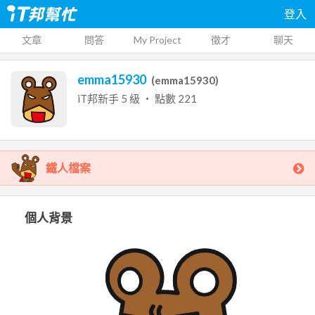
登入
文章
問答
My Project
徵才
聊天
emma15930
(
emma15930
)
iT邦新手
5
級 ‧ 點數
221
鐵人檔案
個人背景