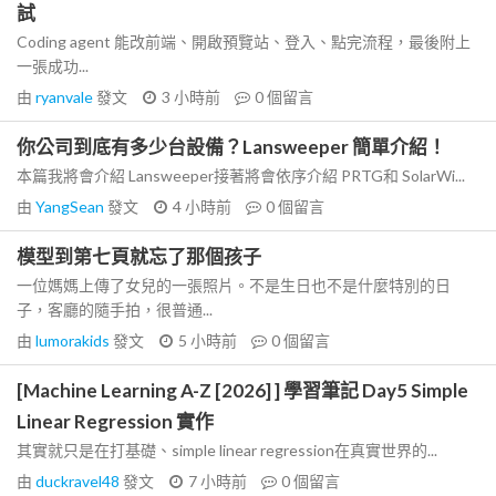
試
Coding agent 能改前端、開啟預覽站、登入、點完流程，最後附上
一張成功...
由
ryanvale
發文
3 小時前
0
個留言
你公司到底有多少台設備？Lansweeper 簡單介紹！
本篇我將會介紹 Lansweeper接著將會依序介紹 PRTG和 SolarWi...
由
YangSean
發文
4 小時前
0
個留言
模型到第七頁就忘了那個孩子
一位媽媽上傳了女兒的一張照片。不是生日也不是什麼特別的日
子，客廳的隨手拍，很普通...
由
lumorakids
發文
5 小時前
0
個留言
[Machine Learning A-Z [2026] ] 學習筆記 Day5 Simple
Linear Regression 實作
其實就只是在打基礎、simple linear regression在真實世界的...
由
duckravel48
發文
7 小時前
0
個留言