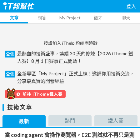
登入
文章
問答
My Project
徵才
聊天
按讚加入 iThelp 粉絲團追蹤
最熱血的技術盛事，連續 30 天的修煉【2026 iThome 鐵
公告
人賽】8 月 1 日賽事正式開啟！
全新專區「My Project」正式上線！邀請你用技術交流，
公告
分享最真實的開發經驗
前往 iThome鐵人賽
技術文章
熱門
鐵人賽
最新
當 coding agent 會操作瀏覽器，E2E 測試就不再只是測