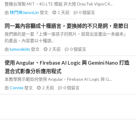
整機台灣製 MIT，4G LTE 模組 非大陸 DrayTek VigorC4...
由
林門神JanusLin
發文
1 天前
0
個留言
同一篇內容翻成十種語言，要換掉的不只是詞，是節日
我們做的是一套「上傳一張孩子的照片，就寫出並畫出一本繪本」
的產品，內容要以十種語...
由
lumorakids
發文
2 天前
0
個留言
使用 Angular、Firebase AI Logic 與 Gemini Nano 打造
混合式影像分析應用程式
本教學將示範如何使用 Angular、Firebase AI Logic 與 G...
由
Connie
發文
2 天前
0
個留言