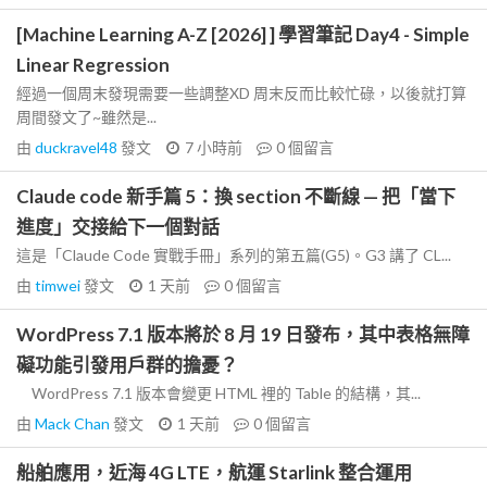
[Machine Learning A-Z [2026] ] 學習筆記 Day4 - Simple
Linear Regression
經過一個周末發現需要一些調整XD 周末反而比較忙碌，以後就打算
周間發文了~雖然是...
由
duckravel48
發文
7 小時前
0
個留言
Claude code 新手篇 5：換 section 不斷線 — 把「當下
進度」交接給下一個對話
這是「Claude Code 實戰手冊」系列的第五篇(G5)。G3 講了 CL...
由
timwei
發文
1 天前
0
個留言
WordPress 7.1 版本將於 8 月 19 日發布，其中表格無障
礙功能引發用戶群的擔憂？
WordPress 7.1 版本會變更 HTML 裡的 Table 的結構，其...
由
Mack Chan
發文
1 天前
0
個留言
船舶應用，近海 4G LTE，航運 Starlink 整合運用