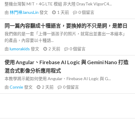
整機台灣製 MIT，4G LTE 模組 非大陸 DrayTek VigorC4...
由
林門神JanusLin
發文
1 天前
0
個留言
同一篇內容翻成十種語言，要換掉的不只是詞，是節日
我們做的是一套「上傳一張孩子的照片，就寫出並畫出一本繪本」
的產品，內容要以十種語...
由
lumorakids
發文
2 天前
0
個留言
使用 Angular、Firebase AI Logic 與 Gemini Nano 打造
混合式影像分析應用程式
本教學將示範如何使用 Angular、Firebase AI Logic 與 G...
由
Connie
發文
2 天前
0
個留言