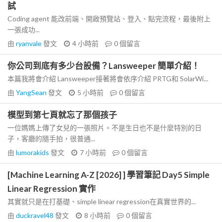
試
Coding agent 能改前端、開啟預覽站、登入、點完流程，最後附上
一張成功...
由
ryanvale
發文
4 小時前
0
個留言
你公司到底有多少台設備？Lansweeper 簡單介紹！
本篇我將會介紹 Lansweeper接著將會依序介紹 PRTG和 SolarWi...
由
YangSean
發文
5 小時前
0
個留言
模型到第七頁就忘了那個孩子
一位媽媽上傳了女兒的一張照片。不是生日也不是什麼特別的日
子，客廳的隨手拍，很普通...
由
lumorakids
發文
7 小時前
0
個留言
[Machine Learning A-Z [2026] ] 學習筆記 Day5 Simple
Linear Regression 實作
其實就只是在打基礎、simple linear regression在真實世界的...
由
duckravel48
發文
8 小時前
0
個留言