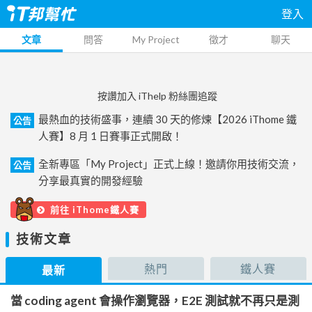
登入
文章
問答
My Project
徵才
聊天
按讚加入 iThelp 粉絲團追蹤
最熱血的技術盛事，連續 30 天的修煉【2026 iThome 鐵
公告
人賽】8 月 1 日賽事正式開啟！
全新專區「My Project」正式上線！邀請你用技術交流，
公告
分享最真實的開發經驗
前往 iThome鐵人賽
技術文章
熱門
鐵人賽
最新
當 coding agent 會操作瀏覽器，E2E 測試就不再只是測