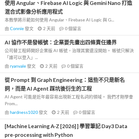
使用 Angular、Firebase AI Logic 與 Gemini Nano 打造
混合式影像分析應用程式
本教學將示範如何使用 Angular、Firebase AI Logic 與 G...
由
Connie
發文
2 天前
0
個留言
AI 協作不是發帳號：企業要先畫出四條責任邊界
公司替工程師開好企業版 AI 帳號，治理其實還沒開始。 帳號只解決
「誰可以登入」...
由
ryanvale
發文
2 天前
0
個留言
從 Prompt 到 Graph Engineering：這些不只是新名
詞，而是 AI Agent 踩坑後衍生的工程
AI Agent 可能是近年最容易出現新工程名詞的領域。 我們才剛學會
Prom...
由
hardness1020
發文
2 天前
0
個留言
[Machine Learning A-Z [2026] ] 學習筆記 Day3 Data
pre-processing with Python