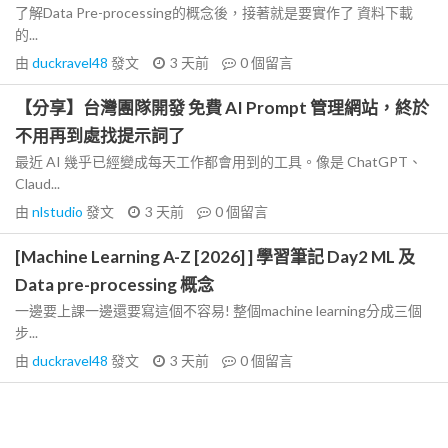
了解Data Pre-processing的概念後，接著就是要實作了 資料下載
的...
由
duckravel48
發文
3 天前
0
個留言
【分享】台灣團隊開發 免費 AI Prompt 管理網站，終於
不用再到處找提示詞了
最近 AI 幾乎已經變成每天工作都會用到的工具。像是 ChatGPT、
Claud...
由
nlstudio
發文
3 天前
0
個留言
[Machine Learning A-Z [2026] ] 學習筆記 Day2 ML 及
Data pre-processing 概念
一邊要上課一邊還要寫這個不容易! 整個machine learning分成三個
步...
由
duckravel48
發文
3 天前
0
個留言