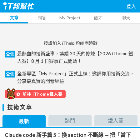
登入
文章
問答
My Project
徵才
聊天
按讚加入 iThelp 粉絲團追蹤
最熱血的技術盛事，連續 30 天的修煉【2026 iThome 鐵
公告
人賽】8 月 1 日賽事正式開啟！
全新專區「My Project」正式上線！邀請你用技術交流，
公告
分享最真實的開發經驗
前往 iThome鐵人賽
技術文章
熱門
鐵人賽
最新
Claude code 新手篇 5：換 section 不斷線 — 把「當下