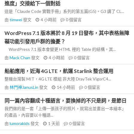
進度」交接給下一個對話
這是「Claude Code 實戰手冊」系列的第五篇(G5)。G3 講了 CL...
由
timwei
發文
4 小時前
0
個留言
WordPress 7.1 版本將於 8 月 19 日發布，其中表格無障
礙功能引發用戶群的擔憂？
WordPress 7.1 版本會變更 HTML 裡的 Table 的結構，其...
由
Mack Chan
發文
4 小時前
0
個留言
船舶應用，近海 4G LTE，航運 Starlink 整合運用
整機台灣製 MIT，4G LTE 模組 非大陸 DrayTek VigorC4...
由
林門神JanusLin
發文
14 小時前
0
個留言
同一篇內容翻成十種語言，要換掉的不只是詞，是節日
我們做的是一套「上傳一張孩子的照片，就寫出並畫出一本繪本」
的產品，內容要以十種語...
由
lumorakids
發文
1 天前
0
個留言