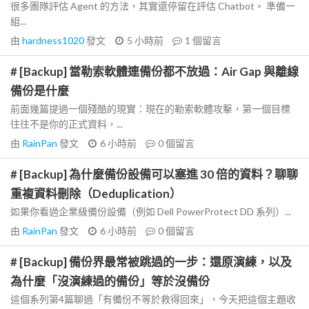
很多團隊評估 Agent 的方法，其實還停留在評估 Chatbot。 準備一
組...
由
hardness1020
發文
5 小時前
1
個留言
# [Backup] 當勒索軟體連備份都不放過：Air Gap 與離線
備份是什麼
前面幾篇提過一個殘酷的現實：現在的勒索軟體攻擊，第一個目標
往往不是你的正式資料，...
由
RainPan
發文
6 小時前
0
個留言
# [Backup] 為什麼備份設備可以塞進 30 倍的資料？聊聊
重複資料刪除（Deduplication）
如果你看過企業級備份設備（例如 Dell PowerProtect DD 系列）...
由
RainPan
發文
6 小時前
0
個留言
# [Backup] 備份界最常被跳過的一步：還原演練，以及
為什麼「沒演練過的備份」等於沒備份
這個系列第4篇聊過「有備份不等於救得回來」，今天把這個主題收