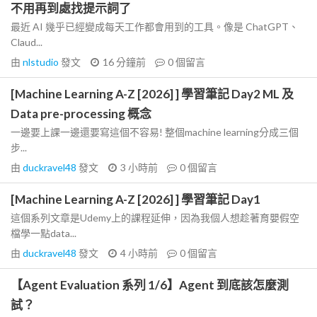
不用再到處找提示詞了
最近 AI 幾乎已經變成每天工作都會用到的工具。像是 ChatGPT、
Claud...
由
nlstudio
發文
16 分鐘前
0
個留言
[Machine Learning A-Z [2026] ] 學習筆記 Day2 ML 及
Data pre-processing 概念
一邊要上課一邊還要寫這個不容易! 整個machine learning分成三個
步...
由
duckravel48
發文
3 小時前
0
個留言
[Machine Learning A-Z [2026] ] 學習筆記 Day1
這個系列文章是Udemy上的課程延伸，因為我個人想趁著育嬰假空
檔學一點data...
由
duckravel48
發文
4 小時前
0
個留言
【Agent Evaluation 系列 1/6】Agent 到底該怎麼測
試？