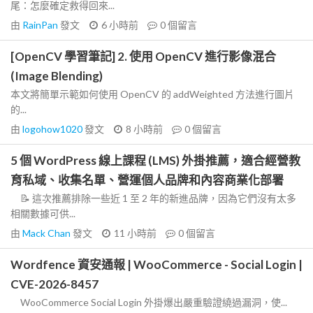
尾：怎麼確定救得回來...
由
RainPan
發文
6 小時前
0
個留言
[OpenCV 學習筆記] 2. 使用 OpenCV 進行影像混合
(Image Blending)
本文將簡單示範如何使用 OpenCV 的 addWeighted 方法進行圖片
的...
由
logohow1020
發文
8 小時前
0
個留言
5 個 WordPress 線上課程 (LMS) 外掛推薦，適合經營教
育私域、收集名單、營運個人品牌和內容商業化部署
📝 這次推薦排除一些近 1 至 2 年的新進品牌，因為它們沒有太多
相關數據可供...
由
Mack Chan
發文
11 小時前
0
個留言
Wordfence 資安通報 | WooCommerce - Social Login |
CVE-2026-8457
WooCommerce Social Login 外掛爆出嚴重驗證繞過漏洞，使...