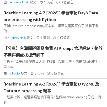
由
hardness1020
發文
1 天前
0
個留言
[Machine Learning A-Z [2026] ] 學習筆記 Day3 Data
pre-processing with Python
了解Data Pre-processing的概念後，接著就是要實作了 資料下載
的...
由
duckravel48
發文
1 天前
0
個留言
【分享】台灣團隊開發 免費 AI Prompt 管理網站，終於
不用再到處找提示詞了
最近 AI 幾乎已經變成每天工作都會用到的工具。像是 ChatGPT、
Claud...
由
nlstudio
發文
2 天前
0
個留言
[Machine Learning A-Z [2026] ] 學習筆記 Day2 ML 及
Data pre-processing 概念
一邊要上課一邊還要寫這個不容易! 整個machine learning分成三個
步...