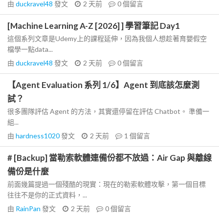
由
duckravel48
發文
2 天前
0
個留言
[Machine Learning A-Z [2026] ] 學習筆記 Day1
這個系列文章是Udemy上的課程延伸，因為我個人想趁著育嬰假空
檔學一點data...
由
duckravel48
發文
2 天前
0
個留言
【Agent Evaluation 系列 1/6】Agent 到底該怎麼測
試？
很多團隊評估 Agent 的方法，其實還停留在評估 Chatbot。 準備一
組...
由
hardness1020
發文
2 天前
1
個留言
# [Backup] 當勒索軟體連備份都不放過：Air Gap 與離線
備份是什麼
前面幾篇提過一個殘酷的現實：現在的勒索軟體攻擊，第一個目標
往往不是你的正式資料，...
由
RainPan
發文
2 天前
0
個留言