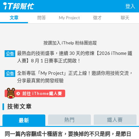
登入
文章
問答
My Project
徵才
聊天
按讚加入 iThelp 粉絲團追蹤
最熱血的技術盛事，連續 30 天的修煉【2026 iThome 鐵
公告
人賽】8 月 1 日賽事正式開啟！
全新專區「My Project」正式上線！邀請你用技術交流，
公告
分享最真實的開發經驗
前往 iThome鐵人賽
技術文章
熱門
鐵人賽
最新
同一篇內容翻成十種語言，要換掉的不只是詞，是節日