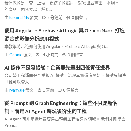
我們做的是一套「上傳一張孩子的照片，就寫出並畫出一本繪本」
的產品，內容要以十種語...
由
lumorakids
發文
7 分鐘前
0
個留言
使用 Angular、Firebase AI Logic 與 Gemini Nano 打造
混合式影像分析應用程式
本教學將示範如何使用 Angular、Firebase AI Logic 與 G...
由
Connie
發文
14 小時前
0
個留言
AI 協作不是發帳號：企業要先畫出四條責任邊界
公司替工程師開好企業版 AI 帳號，治理其實還沒開始。 帳號只解決
「誰可以登入」...
由
ryanvale
發文
1 天前
0
個留言
從 Prompt 到 Graph Engineering：這些不只是新名
詞，而是 AI Agent 踩坑後衍生的工程
AI Agent 可能是近年最容易出現新工程名詞的領域。 我們才剛學會
Prom...