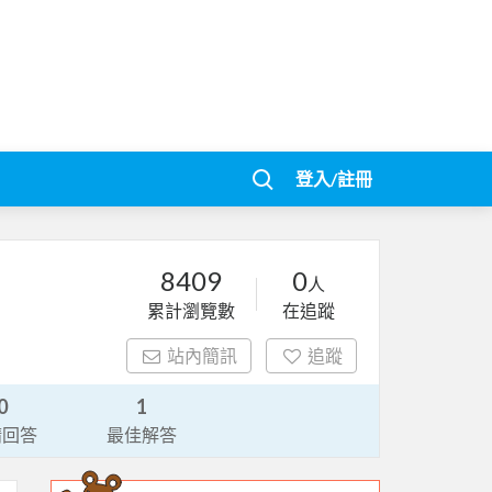
登入/註冊
8409
0
人
累計瀏覽數
在追蹤
站內簡訊
追蹤
0
1
請回答
最佳解答