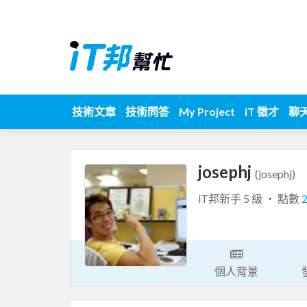
技術文章
技術問答
My Project
iT 徵才
聊
josephj
(josephj)
iT邦新手 5 級 ‧ 點數
個人背景