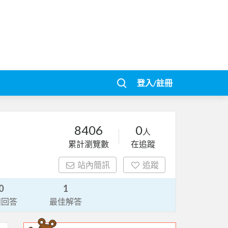
登入/註冊
8406
0
人
累計瀏覽數
在追蹤
站內簡訊
追蹤
0
1
請回答
最佳解答