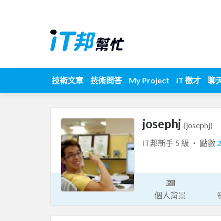
技術文章
技術問答
My Project
iT 徵才
聊
josephj
(josephj)
iT邦新手 5 級 ‧ 點數
個人背景