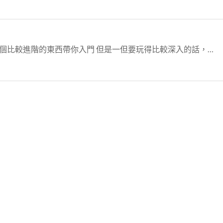
學什麼東西真的都是如此 可能有一個比較進階的東西帶你入門 但是一但要玩得比較深入的話，就得返樸歸真了