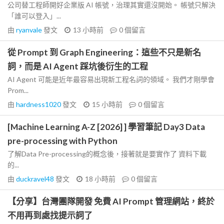
公司替工程師開好企業版 AI 帳號，治理其實還沒開始。 帳號只解決
「誰可以登入」...
由
ryanvale
發文
13 小時前
0
個留言
從 Prompt 到 Graph Engineering：這些不只是新名
詞，而是 AI Agent 踩坑後衍生的工程
AI Agent 可能是近年最容易出現新工程名詞的領域。 我們才剛學會
Prom...
由
hardness1020
發文
15 小時前
0
個留言
[Machine Learning A-Z [2026] ] 學習筆記 Day3 Data
pre-processing with Python
了解Data Pre-processing的概念後，接著就是要實作了 資料下載
的...
由
duckravel48
發文
18 小時前
0
個留言
【分享】台灣團隊開發 免費 AI Prompt 管理網站，終於
不用再到處找提示詞了