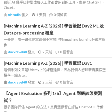
最近 AI 幾乎已經變成每天工作都會用到的工具。像是 ChatGPT、
Claud...
由
nlstudio
發文
1 天前
0
個留言
[Machine Learning A-Z [2026] ] 學習筆記 Day2 ML 及
Data pre-processing 概念
一邊要上課一邊還要寫這個不容易! 整個machine learning分成三個
步...
由
duckravel48
發文
2 天前
0
個留言
[Machine Learning A-Z [2026] ] 學習筆記 Day1
這個系列文章是Udemy上的課程延伸，因為我個人想趁著育嬰假空
檔學一點data...
由
duckravel48
發文
2 天前
0
個留言
【Agent Evaluation 系列 1/6】Agent 到底該怎麼測
試？
很多團隊評估 Agent 的方法，其實還停留在評估 Chatbot。 準備一