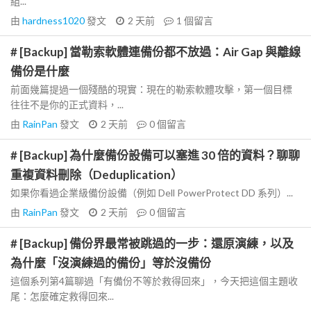
組...
由
hardness1020
發文
2 天前
1
個留言
# [Backup] 當勒索軟體連備份都不放過：Air Gap 與離線
備份是什麼
前面幾篇提過一個殘酷的現實：現在的勒索軟體攻擊，第一個目標
往往不是你的正式資料，...
由
RainPan
發文
2 天前
0
個留言
# [Backup] 為什麼備份設備可以塞進 30 倍的資料？聊聊
重複資料刪除（Deduplication）
如果你看過企業級備份設備（例如 Dell PowerProtect DD 系列）...
由
RainPan
發文
2 天前
0
個留言
# [Backup] 備份界最常被跳過的一步：還原演練，以及
為什麼「沒演練過的備份」等於沒備份
這個系列第4篇聊過「有備份不等於救得回來」，今天把這個主題收
尾：怎麼確定救得回來...