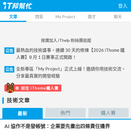
登入
文章
問答
My Project
徵才
聊天
按讚加入 iThelp 粉絲團追蹤
最熱血的技術盛事，連續 30 天的修煉【2026 iThome 鐵
公告
人賽】8 月 1 日賽事正式開啟！
全新專區「My Project」正式上線！邀請你用技術交流，
公告
分享最真實的開發經驗
前往 iThome鐵人賽
技術文章
熱門
鐵人賽
最新
AI 協作不是發帳號：企業要先畫出四條責任邊界