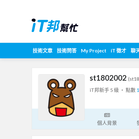
技術文章
技術問答
My Project
iT 徵才
聊
st1802002
(st1
iT邦新手 5 級 ‧ 點數
個人背景