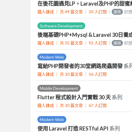
在後花園遇見LP，Laravel及PHP的
鐵人鍊成 ｜
共 49 篇文章 ｜
30
人訂閱
｜
好想
團隊
Software Development
後端基礎PHP+Mysql & Laravel 30日
鐵人鍊成 ｜
共 35 篇文章 ｜
92
人訂閱
｜
好想
團隊
Modern Web
寫給PHP開發者的30堂網路爬蟲開發
系
鐵人鍊成 ｜
共 30 篇文章 ｜
56
人訂閱
Mobile Development
Flutter 程式設計入門實戰 30 天
系列
鐵人鍊成 ｜
共 30 篇文章 ｜
67
人訂閱
Modern Web
使用 Laravel 打造 RESTful API
系列