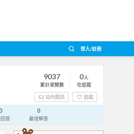
登入/註冊
9037
0
人
累計瀏覽數
在追蹤
站內簡訊
追蹤
0
0
請回答
最佳解答