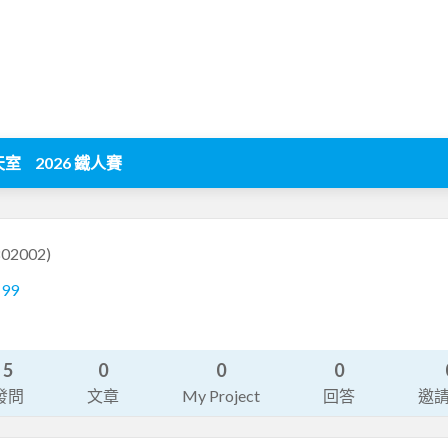
天室
2026 鐵人賽
802002)
199
5
0
0
0
發問
文章
My Project
回答
邀