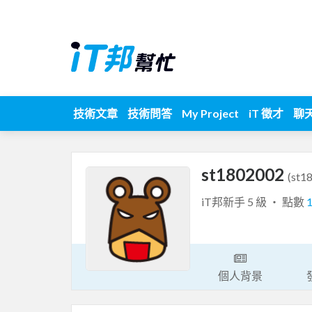
技術文章
技術問答
My Project
iT 徵才
聊
st1802002
(st1
iT邦新手 5 級 ‧ 點數
個人背景