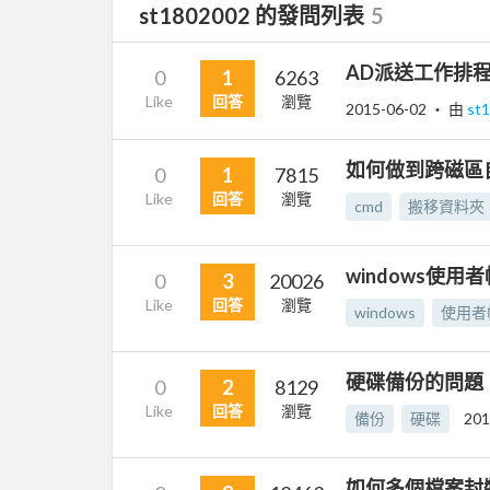
st1802002 的發問列表
5
AD派送工作排
0
1
6263
Like
回答
瀏覽
2015-06-02
‧ 由
st
如何做到跨磁區
0
1
7815
Like
回答
瀏覽
cmd
搬移資料夾
windows使
0
3
20026
Like
回答
瀏覽
windows
使用者
硬碟備份的問題
0
2
8129
Like
回答
瀏覽
備份
硬碟
201
如何多個檔案封裝