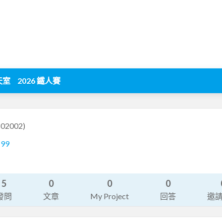
天室
2026 鐵人賽
802002)
199
5
0
0
0
發問
文章
My Project
回答
邀