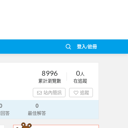
登入/註冊
8996
0
人
累計瀏覽數
在追蹤
站內簡訊
追蹤
0
0
請回答
最佳解答