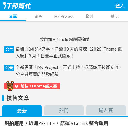
登入
文章
問答
My Project
徵才
聊天
按讚加入 iThelp 粉絲團追蹤
最熱血的技術盛事，連續 30 天的修煉【2026 iThome 鐵
公告
人賽】8 月 1 日賽事正式開啟！
全新專區「My Project」正式上線！邀請你用技術交流，
公告
分享最真實的開發經驗
前往 iThome鐵人賽
技術文章
熱門
鐵人賽
最新
船舶應用，近海 4G LTE，航運 Starlink 整合運用