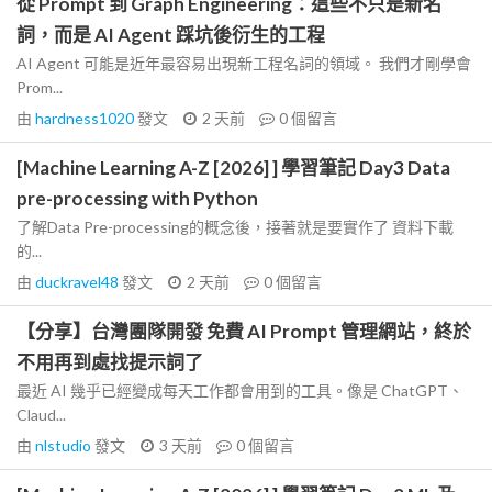
從 Prompt 到 Graph Engineering：這些不只是新名
詞，而是 AI Agent 踩坑後衍生的工程
AI Agent 可能是近年最容易出現新工程名詞的領域。 我們才剛學會
Prom...
由
hardness1020
發文
2 天前
0
個留言
[Machine Learning A-Z [2026] ] 學習筆記 Day3 Data
pre-processing with Python
了解Data Pre-processing的概念後，接著就是要實作了 資料下載
的...
由
duckravel48
發文
2 天前
0
個留言
【分享】台灣團隊開發 免費 AI Prompt 管理網站，終於
不用再到處找提示詞了
最近 AI 幾乎已經變成每天工作都會用到的工具。像是 ChatGPT、
Claud...
由
nlstudio
發文
3 天前
0
個留言