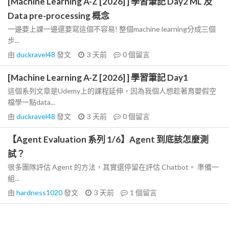
[Machine Learning A-Z [2026] ] 學習筆記 Day2 ML 及
Data pre-processing 概念
一邊要上課一邊還要寫這個不容易! 整個machine learning分成三個
步...
由
duckravel48
發文
3 天前
0
個留言
[Machine Learning A-Z [2026] ] 學習筆記 Day1
這個系列文章是Udemy上的課程延伸，因為我個人想趁著育嬰假空
檔學一點data...
由
duckravel48
發文
3 天前
0
個留言
【Agent Evaluation 系列 1/6】Agent 到底該怎麼測
試？
很多團隊評估 Agent 的方法，其實還停留在評估 Chatbot。 準備一
組...
由
hardness1020
發文
3 天前
1
個留言