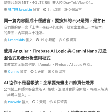
整機台灣製 MIT，4G LTE 模組 非大陸 DrayTek VigorC4...
由
林門神JanusLin
發文
9 小時前
0
個留言
同一篇內容翻成十種語言，要換掉的不只是詞，是節日
我們做的是一套「上傳一張孩子的照片，就寫出並畫出一本繪本」
的產品，內容要以十種語...
由
lumorakids
發文
19 小時前
0
個留言
使用 Angular、Firebase AI Logic 與 Gemini Nano 打造
混合式影像分析應用程式
本教學將示範如何使用 Angular、Firebase AI Logic 與 G...
由
Connie
發文
1 天前
0
個留言
AI 協作不是發帳號：企業要先畫出四條責任邊界
公司替工程師開好企業版 AI 帳號，治理其實還沒開始。 帳號只解決
「誰可以登入」...
由
ryanvale
發文
2 天前
0
個留言