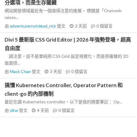
分選項，而是生存關鍵
網站開發領域最近有一個值得注意的進展。 標題是「Oratomic
raises...
由
adventurernotdead_rick
發文
3 天前
0
個留言
Divi 5 最新版 CSS Grid Editor | 2026 年強勢登場，超高
自由度
請注意，這不是單純把 CSS Grid 設定視覺化，而是把複雜的 2D
版面控...
由
Mack Chan
發文
3 天前
0
個留言
搞懂 Kubernetes Controller, Operator Pattern 和
client-go 的內部機制
最近在讀 Kubernetes controller，以下是我的摘要筆記： Op...
由
yltw
發文
4 天前
0
個留言