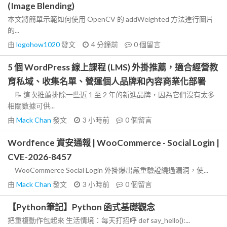
(Image Blending)
本文將簡單示範如何使用 OpenCV 的 addWeighted 方法進行圖片
的...
由
logohow1020
發文
4 分鐘前
0
個留言
5 個 WordPress 線上課程 (LMS) 外掛推薦，適合經營教
育私域、收集名單、營運個人品牌和內容商業化部署
📝 這次推薦排除一些近 1 至 2 年的新進品牌，因為它們沒有太多
相關數據可供...
由
Mack Chan
發文
3 小時前
0
個留言
Wordfence 資安通報 | WooCommerce - Social Login |
CVE-2026-8457
WooCommerce Social Login 外掛爆出嚴重驗證繞過漏洞，使...
由
Mack Chan
發文
3 小時前
0
個留言
【Python筆記】Python 函式基礎觀念
把重複動作包起來 生活情境：每天打招呼 def say_hello():...