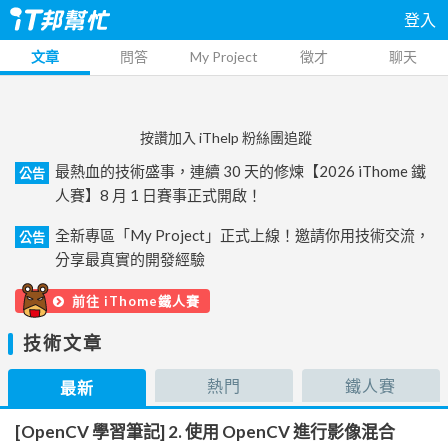
登入
文章
問答
My Project
徵才
聊天
按讚加入 iThelp 粉絲團追蹤
最熱血的技術盛事，連續 30 天的修煉【2026 iThome 鐵
公告
人賽】8 月 1 日賽事正式開啟！
全新專區「My Project」正式上線！邀請你用技術交流，
公告
分享最真實的開發經驗
前往 iThome鐵人賽
技術文章
熱門
鐵人賽
最新
[OpenCV 學習筆記] 2. 使用 OpenCV 進行影像混合