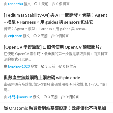
由
reneezhu
發文
1 天前
0
個留言
[Tedium Is Stability-04] 與 AI 一起開發，骨架：Agent
= 模型 + Harness，用 guides 與 sensors 包住它
骨架：Agent = 模型 + Harness，用 guides 與 senso...
由
enjtorian
發文
2 天前
0
個留言
[OpenCV 學習筆記] 1. 如何使用 OpenCV 讀取圖片?
在使用 OpenCV 套件時，最重要的第一步就是讀取資料，而資料來
源的格式可以是...
由
logohow1020
發文
3 天前
0
個留言
亂數產生無線網路上網密碼 wifi pin code
密碼開通有時效性, 如1~3個月 密碼使用後,有時效性, 如1~7天. 同組
密...
由
林門神JanusLin
發文
3 天前
0
個留言
從 Oratomic 融資看網站基礎設施：效能優化不再是加