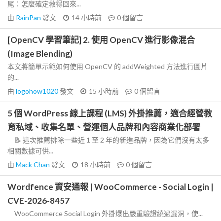
尾：怎麼確定救得回來...
由
RainPan
發文
14 小時前
0
個留言
[OpenCV 學習筆記] 2. 使用 OpenCV 進行影像混合
(Image Blending)
本文將簡單示範如何使用 OpenCV 的 addWeighted 方法進行圖片
的...
由
logohow1020
發文
15 小時前
0
個留言
5 個 WordPress 線上課程 (LMS) 外掛推薦，適合經營教
育私域、收集名單、營運個人品牌和內容商業化部署
📝 這次推薦排除一些近 1 至 2 年的新進品牌，因為它們沒有太多
相關數據可供...
由
Mack Chan
發文
18 小時前
0
個留言
Wordfence 資安通報 | WooCommerce - Social Login |
CVE-2026-8457
WooCommerce Social Login 外掛爆出嚴重驗證繞過漏洞，使...