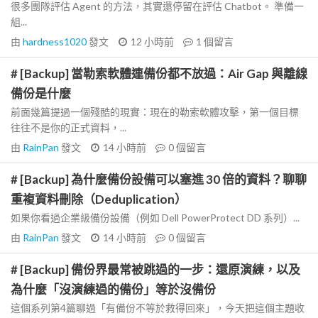
很多團隊評估 Agent 的方法，其實還停留在評估 Chatbot。 準備一
組...
由
hardness1020
發文
12 小時前
1
個留言
# [Backup] 當勒索軟體連備份都不放過：Air Gap 與離線
備份是什麼
前面幾篇提過一個殘酷的現實：現在的勒索軟體攻擊，第一個目標
往往不是你的正式資料，...
由
RainPan
發文
14 小時前
0
個留言
# [Backup] 為什麼備份設備可以塞進 30 倍的資料？聊聊
重複資料刪除（Deduplication）
如果你看過企業級備份設備（例如 Dell PowerProtect DD 系列）...
由
RainPan
發文
14 小時前
0
個留言
# [Backup] 備份界最常被跳過的一步：還原演練，以及
為什麼「沒演練過的備份」等於沒備份
這個系列第4篇聊過「有備份不等於救得回來」，今天把這個主題收