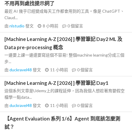
不用再到處找提示詞了
最近 AI 幾乎已經變成每天工作都會用到的工具。像是 ChatGPT、
Claud...
由
nlstudio
發文
8 小時前
0
個留言
[Machine Learning A-Z [2026] ] 學習筆記 Day2 ML 及
Data pre-processing 概念
一邊要上課一邊還要寫這個不容易! 整個machine learning分成三個
步...
由
duckravel48
發文
11 小時前
0
個留言
[Machine Learning A-Z [2026] ] 學習筆記 Day1
這個系列文章是Udemy上的課程延伸，因為我個人想趁著育嬰假空
檔學一點data...
由
duckravel48
發文
11 小時前
0
個留言
【Agent Evaluation 系列 1/6】Agent 到底該怎麼測
試？